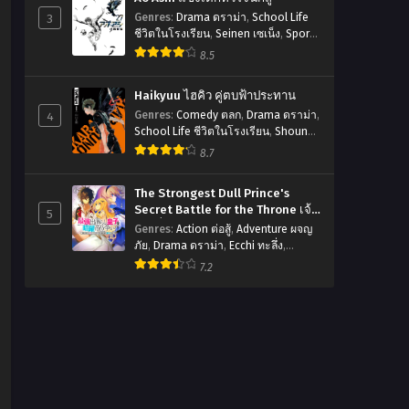
3
Genres
:
Drama ดราม่า
,
School Life
ชีวิตในโรงเรียน
,
Seinen เซเน็ง
,
Sports
กีฬา
8.5
Haikyuu ไฮคิว คู่ตบฟ้าประทาน
4
Genres
:
Comedy ตลก
,
Drama ดราม่า
,
School Life ชีวิตในโรงเรียน
,
Shounen
โชเน็ง
,
Slice of Life รั้วโรงเรียน
,
8.7
Sports กีฬา
The Strongest Dull Prince's
Secret Battle for the Throne เจ้า
5
ชายงี่เง่าสุดแกร่งกับศึกชิงราชสมบัติ
Genres
:
Action ต่อสู้
,
Adventure ผจญ
ภัย
,
Drama ดราม่า
,
Ecchi ทะลึ่ง
,
Fantasy แฟนตาซี
,
Harem ฮาเร็ม
,
7.2
Manga มังงะญี่ปุ่น
,
Romance โรแมน
ติก
,
Seinen เซเน็ง