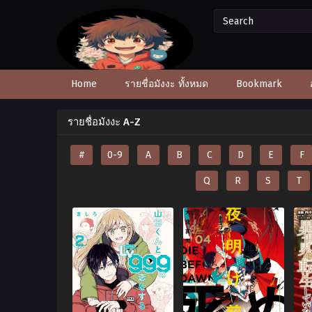
Home
รายชื่อมังงะ ทั้งหมด
Bookmark
รายชื่อมังงะ A-Z
#
0-9
A
B
C
D
E
F
Q
R
S
T