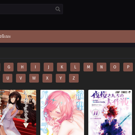
อนิเมะ
G
H
I
J
K
L
M
N
O
P
U
V
W
X
Y
Z