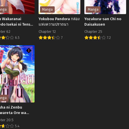
anga
Manga
Manga
u Wakaranai
Yokubou Pandora กล่อง
Yozakura-san Chi no
do Isekai ni Tensei
แห่งความปราถนา
Daisakusen
teita You Desu
ter 62
Chapter 12
Chapter 25
6.5
7
7.2
ku
Yokubou
Yozakura-
karanai
Pandora
san
redo
กล่อง
Chi
kai
แห่ง
no
ความ
Daisakusen
nsei
ปราถ
teita
นา
u
anga
su
sha ni Zenbu
wareta Ore wa
sha no Hahaoya to
ter 20.5
ty wo Kumimashita!
5.4