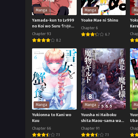
Manga
Manga
M
Yamada-kun to Lv999
Yoake Mae ni Shinu
Yok
no Koi wo Suru รักสุด
Kere
Chapter 6
ฟินเลเวล 999 กับยามาดะ
Shi
Chapter 93
Chap
6.7
คุง
Yoake
8.2
Yamada-
Yo
Mae
kun
Wa
ni
to
Ke
Shinu
Lv999
Ise
no
ni
Koi
Te
wo
Shi
Suru
Yo
Manga
Manga
M
รัก
De
Yukionna to Kani wo
Yuusha ni Haiboku
Yuu
สุด
Kuu
shita Maou-sama wa
Uba
Kaerizaku Tame ni
Yuu
Chapter 66
Chapter 91
Chap
ฟินเลเวล
Mamono Guild wo
Par
7.1
7.1
999