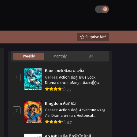
Surprise Me!
Weekly
Monthly
All
Blue Lock ขังดวลแข้ง
1
Genres
:
Action ต่อสู้
,
Blue Lock
,
Drama ดราม่า
,
Manga มังงะญี่ปุ่น
,
Shounen โชเน็ง
,
Sports กีฬา
,
ขังดวล
7.9
แข้ง
,
บลูล็อก
Kingdom คิงดอม
2
Genres
:
Action ต่อสู้
,
Adventure ผจญ
ภัย
,
Drama ดราม่า
,
Historical
ประวัติศาสตร์
,
Manga มังงะญี่ปุ่น
,
8.7
Mature สาวใหญ่
,
Seinen เซเน็ง
,
Tragedy โศกนาฏกรรม
Ao Ashi แข้งเด็กหัวใจนักสู้