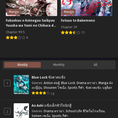
เควสต์
100
Manga
Manga
ปี
Fukushuu o Koinegau Saikyou
Futsuu to Bakemono
Yuusha wa Yami no Chikara de
Chapter 29
Senmetsu Musou Suru ผู้กล้าเปิด
Chapter 99.5
7.1
บัญชีแค้น
Futsuu
6
Fukushuu
to
o
Bakemono
Koinegau
Saikyou
Weekly
Monthly
All
Yuusha
Blue Lock ขังดวลแข้ง
wa
1
Genres
:
Action ต่อสู้
,
Blue Lock
,
Drama ดราม่า
,
Manga มัง
Yami
งะญี่ปุ่น
,
Shounen โชเน็ง
,
Sports กีฬา
,
ขังดวลแข้ง
,
บลูล็อก
no
7.9
Chikara
Ao Ashi แข้งเด็กหัวใจนักสู้
de
2
Genres
:
Drama ดราม่า
,
School Life ชีวิตในโรงเรียน
,
Senmetsu
Seinen เซเน็ง
,
Sports กีฬา