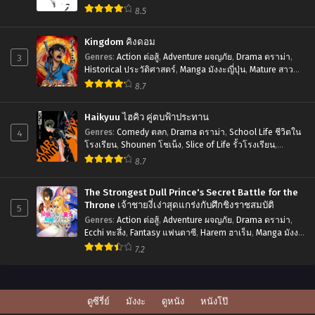
Musou
8.5
Suru
Kingdom คิงดอม
ผู้
3
Genres
:
Action ต่อสู้
,
Adventure ผจญภัย
,
Drama ดราม่า
,
กล้า
Historical ประวัติศาสตร์
,
Manga มังงะญี่ปุ่น
,
Mature สาว
เปิด
ใหญ่
,
Seinen เซเน็ง
,
Tragedy โศกนาฏกรรม
8.7
บัญชี
Haikyuu ไฮคิว คู่ตบฟ้าประทาน
แค้น
4
Genres
:
Comedy ตลก
,
Drama ดราม่า
,
School Life ชีวิตใน
โรงเรียน
,
Shounen โชเน็ง
,
Slice of Life รั้วโรงเรียน
,
Sports กีฬา
8.7
The Strongest Dull Prince's Secret Battle for the
Throne เจ้าชายงี่เง่าสุดแกร่งกับศึกชิงราชสมบัติ
5
Genres
:
Action ต่อสู้
,
Adventure ผจญภัย
,
Drama ดราม่า
,
Ecchi ทะลึ่ง
,
Fantasy แฟนตาซี
,
Harem ฮาเร็ม
,
Manga มังงะ
ญี่ปุ่น
,
Romance โรแมนติก
,
Seinen เซเน็ง
7.2
ดูซีรี่ย์
มังงะ
ดูหนัง
หนังโป๊