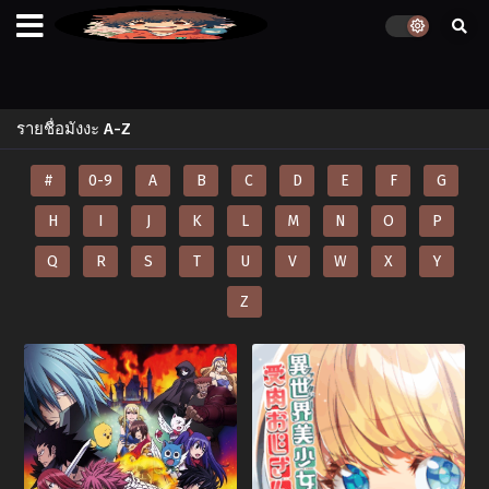
รายชื่อมังงะ A-Z
#
0-9
A
B
C
D
E
F
G
H
I
J
K
L
M
N
O
P
Q
R
S
T
U
V
W
X
Y
Z