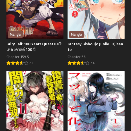
Manga
Manga
Fairy Tail: 100 Years Quest แฟรี่
Fantasy Bishoujo Juniku Ojisan
เทล เควสต์ 100 ปี
to
Chapter 159.5
Chapter 56
7.3
7.4
Fairy
Fantasy
Tail:
Bishoujo
100
Juniku
Years
Ojisan
Quest
to
แฟ
รี่
เทล