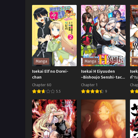
Isekai
Ise
wa
Cheat
de
Inoranai
Magic
Ch
Swordsman
Ski
ถูก
wo
ส่ง
te
มา
ni
ต่าง
Shi
Manga
Manga
M
โลก
or
Isekai Elf no Dorei-
Isekai H Eiyuuden
Ise
ทั้งที
wa
chan
~Bishoujo Senshi-tachi
ตำน
wa Saikyou Gunshi no
ศักดิ์
Chapter 60
Chapter 1
Chap
ขอ
สกิ
Muchana Onegai ni
5.5
9
พี่
โก
Sakaraenai~
Isekai
Isekai
Ise
เป็น
ไร้
Elf
H
Ke
นัก
เที
no
Eiyuuden
ตำ
ดาบ
ทา
Dorei-
~Bishoujo
จัก
เวท
สร้
chan
Senshi-
ศักด
สุด
ตำ