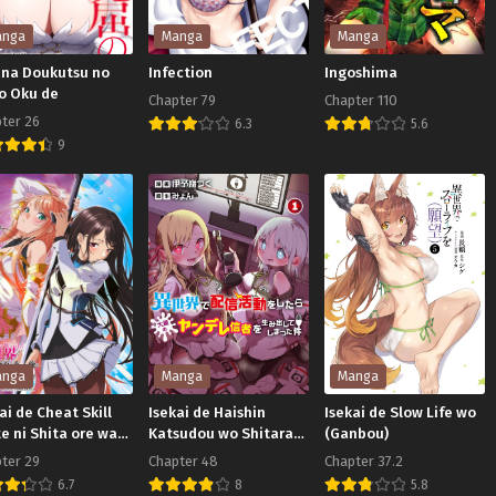
anga
Manga
Manga
i na Doukutsu no
Infection
Ingoshima
o Oku de
Chapter 79
Chapter 110
ter 26
6.3
5.6
Infection
Ingoshima
9
i
ukutsu
no
u
anga
Manga
Manga
ai de Cheat Skill
Isekai de Haishin
Isekai de Slow Life wo
e ni Shita ore wa
Katsudou wo Shitara
(Ganbou)
ลโกงไร้เทียมทาน
Tairyou no Yandere
ter 29
Chapter 48
Chapter 37.2
างตำนานในสองโลก
Shinja wo Umidashite
6.7
8
5.8