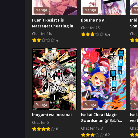
Manga
Manga
M
I Can’t Resist His
Ijousha no Ai
Inb
Massage! Cheating in
Son
Chapter 75
Front of My Husband’s
Chapter 114
Chap
6.4
Eyes
Ijousha
4
I
Inb
no
Can’t
na
Ai
Resist
Do
His
no
Massage!
So
Cheating
Ok
in
de
Front
Manga
Manga
M
of
Inugami wa Inoranai
Isekai Cheat Magic
Isek
My
Swordsman ถูกส่งมา
wo t
Chapter 5
ต่างโลกทั้งที ขอพี่เป็นนัก
สกิ
Chapter 18.3
Chap
Husband’s
8
ดาบเวทสุดโกงซะเลย
สร้
Inugami
6.2
Eyes