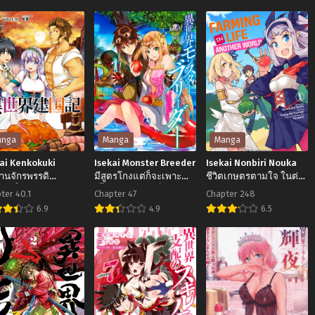
Shimatta Ken
kai
Isekai
Isekai
de
de
eat
Haishin
Slow
ll
Katsudou
Life
wo
wo
Shitara
(Ganbou)
Tairyou
ta
no
anga
Manga
Manga
e
Yandere
kai Kenkokuki
Isekai Monster Breeder
Isekai Nonbiri Nouka
Shinja
านจักรพรรดิ
มีสูตรโกงแต่ก็จะเพาะ
ชีวิตเกษตรตามใจ ในต่าง
สิทธิ์
เลี้ยงอย่างค่อยเป็นค่อยไป
โลก
ter 40.1
Chapter 47
Chapter 248
ล
wo
ครับ
6.9
4.9
6.5
ง
Umidashite
kai
Isekai
Isekai
Shimatta
nkokuki
Monster
Nonbiri
ยม
Ken
นาน
Breeder
Nouka
น
รพรรดิ
มี
ชีวิต
าง
ิ์สิทธิ์
สูตร
เกษตร
นาน