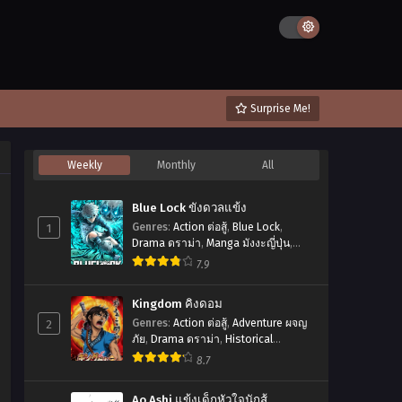
Surprise Me!
Weekly
Monthly
All
Blue Lock ขังดวลแข้ง
1
Genres
:
Action ต่อสู้
,
Blue Lock
,
Drama ดราม่า
,
Manga มังงะญี่ปุ่น
,
Shounen โชเน็ง
,
Sports กีฬา
,
ขังดวล
7.9
แข้ง
,
บลูล็อก
Kingdom คิงดอม
2
Genres
:
Action ต่อสู้
,
Adventure ผจญ
ภัย
,
Drama ดราม่า
,
Historical
ประวัติศาสตร์
,
Manga มังงะญี่ปุ่น
,
8.7
Mature สาวใหญ่
,
Seinen เซเน็ง
,
Tragedy โศกนาฏกรรม
Ao Ashi แข้งเด็กหัวใจนักสู้