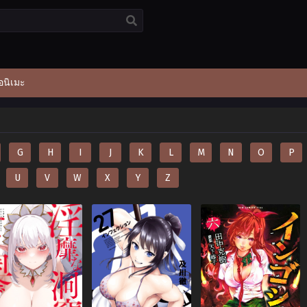
อนิเมะ
G
H
I
J
K
L
M
N
O
P
U
V
W
X
Y
Z