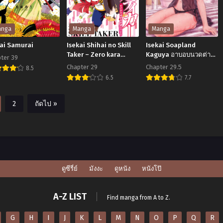
โกง
ตามใจ
แต่
ใน
ง
ก็
ต่าง
anga
Manga
Manga
ก
จะ
โลก
kai Samurai
Isekai Shihai no Skill
Isekai Soapland
เพาะ
Taker – Zero kara
Kaguya อาบอบนวดต่าง
ter 39
Hajimeru Dorei Harem
โลกคางุยะ
Chapter 29
Chapter 29.5
เลี้ยง
8.5
kai
6.5
7.7
อย่าง
Isekai
Isekai
murai
ค่อย
Shihai
Soapland
2
ถัดไป »
เป็น
no
Kaguya
ค่อย
Skill
อาบ
ไป
Taker
อบ
ครับ
–
นวด
Zero
ต่าง
ดูซีรี่ย์
มังงะ
ดูหนัง
หนังโป๊
kara
โลก
Hajimeru
คา
A-Z LIST
Find manga from A to Z.
Dorei
งุยะ
G
H
I
J
K
L
M
N
O
P
Q
R
Harem