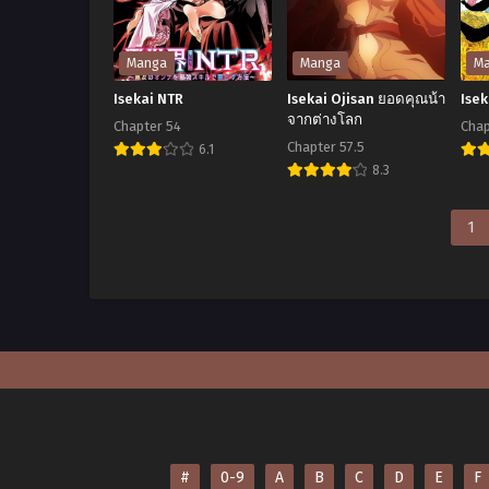
tachi
โกง
ใน
wa
ซะ
สอ
Saikyou
Manga
Manga
M
เลย
โล
Gunshi
Isekai NTR
Isekai Ojisan ยอดคุณน้า
Ise
no
จากต่างโลก
Chapter 54
Chap
Chapter 57.5
Muchana
6.1
Isekai
Ise
8.3
Onegai
Isekai
NTR
Sa
ni
Ojisan
1
Sakaraenai~
ยอด
คุณ
น้า
จาก
ต่าง
โลก
#
0-9
A
B
C
D
E
F