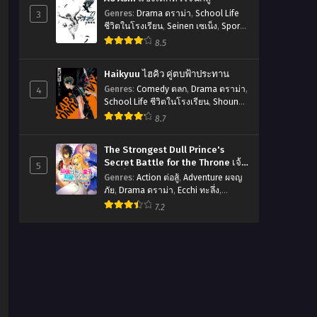
3
Genres
:
Drama ดราม่า
,
School Life
ชีวิตในโรงเรียน
,
Seinen เซเน็ง
,
Sports
กีฬา
8.5
Haikyuu ไฮคิว คู่ตบฟ้าประทาน
4
Genres
:
Comedy ตลก
,
Drama ดราม่า
,
School Life ชีวิตในโรงเรียน
,
Shounen
โชเน็ง
,
Slice of Life รั้วโรงเรียน
,
8.7
Sports กีฬา
The Strongest Dull Prince's
Secret Battle for the Throne เจ้า
5
ชายงี่เง่าสุดแกร่งกับศึกชิงราชสมบัติ
Genres
:
Action ต่อสู้
,
Adventure ผจญ
ภัย
,
Drama ดราม่า
,
Ecchi ทะลึ่ง
,
Fantasy แฟนตาซี
,
Harem ฮาเร็ม
,
7.2
Manga มังงะญี่ปุ่น
,
Romance โรแมน
ติก
,
Seinen เซเน็ง