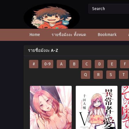
Home
รายชื่อมังงะ ทั้งหมด
Bookmark
รายชื่อมังงะ A-Z
#
0-9
A
B
C
D
E
F
Q
R
S
T