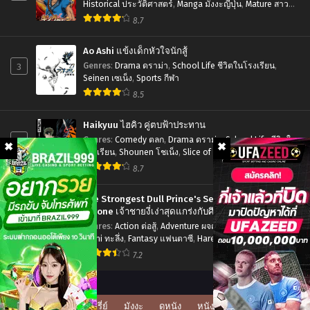
Historical ประวัติศาสตร์
,
Manga มังงะญี่ปุ่น
,
Mature สาว
มิถุนายน 30, 2023
มิถุนายน 30, 2023
ใหญ่
,
Seinen เซเน็ง
,
Tragedy โศกนาฏกรรม
8.7
Chapter 188
Chapter 187
มิถุนายน 30, 2023
มิถุนายน 30, 2023
Ao Ashi แข้งเด็กหัวใจนักสู้
3
Genres
:
Drama ดราม่า
,
School Life ชีวิตในโรงเรียน
,
Chapter 186
Chapter 185
Seinen เซเน็ง
,
Sports กีฬา
มิถุนายน 30, 2023
มิถุนายน 30, 2023
8.5
Chapter 184
Chapter 183
Haikyuu ไฮคิว คู่ตบฟ้าประทาน
มิถุนายน 30, 2023
มิถุนายน 30, 2023
4
Genres
:
Comedy ตลก
,
Drama ดราม่า
,
School Life ชีวิตใน
โรงเรียน
,
Shounen โชเน็ง
,
Slice of Life รั้วโรงเรียน
,
Chapter 182
Chapter 181
Sports กีฬา
8.7
มิถุนายน 30, 2023
มิถุนายน 30, 2023
The Strongest Dull Prince's Secret Battle for the
Chapter 180
Chapter 179
Throne เจ้าชายงี่เง่าสุดแกร่งกับศึกชิงราชสมบัติ
5
มิถุนายน 30, 2023
มิถุนายน 30, 2023
Genres
:
Action ต่อสู้
,
Adventure ผจญภัย
,
Drama ดราม่า
,
Ecchi ทะลึ่ง
,
Fantasy แฟนตาซี
,
Harem ฮาเร็ม
,
Manga มังงะ
Chapter 178
Chapter 177
ญี่ปุ่น
,
Romance โรแมนติก
,
Seinen เซเน็ง
7.2
มิถุนายน 30, 2023
มิถุนายน 30, 2023
Chapter 176
Chapter 175
มิถุนายน 30, 2023
มิถุนายน 30, 2023
ดูซีรี่ย์
มังงะ
ดูหนัง
หนังโป๊