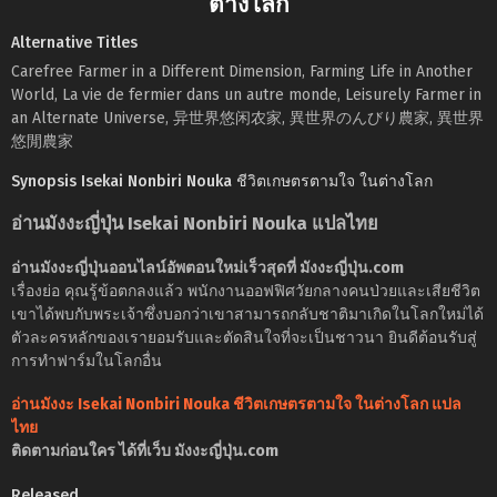
ต่างโลก
Alternative Titles
Carefree Farmer in a Different Dimension, Farming Life in Another
World, La vie de fermier dans un autre monde, Leisurely Farmer in
an Alternate Universe, 异世界悠闲农家, 異世界のんびり農家, 異世界
悠閒農家
Synopsis Isekai Nonbiri Nouka ชีวิตเกษตรตามใจ ในต่างโลก
อ่านมังงะญี่ปุ่น Isekai Nonbiri Nouka แปลไทย
อ่านมังงะญี่ปุ่นออนไลน์อัพตอนใหม่เร็วสุดที่ มังงะญี่ปุ่น.com
เรื่องย่อ คุณรู้ข้อตกลงแล้ว พนักงานออฟฟิศวัยกลางคนป่วยและเสียชีวิต
เขาได้พบกับพระเจ้าซึ่งบอกว่าเขาสามารถกลับชาติมาเกิดในโลกใหม่ได้
ตัวละครหลักของเรายอมรับและตัดสินใจที่จะเป็นชาวนา ยินดีต้อนรับสู่
การทำฟาร์มในโลกอื่น
อ่านมังงะ Isekai Nonbiri Nouka ชีวิตเกษตรตามใจ ในต่างโลก แปล
ไทย
ติดตามก่อนใคร ได้ที่เว็บ มังงะญี่ปุ่น.com
Released