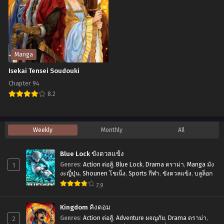
Chapter 204
Chapter 203
งก
ใหม่
มิถุนายน 30, 2023
มิถุนายน 30, 2023
อร์
ใน
Chapter 202
Chapter 201
ล่า
ต่าง
มิถุนายน 30, 2023
มิถุนายน 30, 2023
บันทึก
โลก
Manga
วีรบุรุษ
เป็น
Chapter 200
Chapter 199
Isekai Tensei Soudouki
มิถุนายน 30, 2023
มิถุนายน 30, 2023
สุด
ปราชญ์
Chapter 94
ขอบ
แกร่ง
8.2
Chapter 198
Chapter 197
โลก
สุด
มิถุนายน 30, 2023
มิถุนายน 30, 2023
Isekai
โดย
Tensei
Chapter 196
Chapter 195
Weekly
Monthly
All
ไม่รู้
มิถุนายน 30, 2023
มิถุนายน 30, 2023
Soudouki
ตัว
Blue Lock ขังดวลแข้ง
Chapter 194
Chapter 193
1
Genres
:
Action ต่อสู้
,
Blue Lock
,
Drama ดราม่า
,
Manga มัง
มิถุนายน 30, 2023
มิถุนายน 30, 2023
งะญี่ปุ่น
,
Shounen โชเน็ง
,
Sports กีฬา
,
ขังดวลแข้ง
,
บลูล็อก
7.9
Chapter 192
Chapter 191
มิถุนายน 30, 2023
มิถุนายน 30, 2023
Kingdom คิงดอม
Chapter 190
Chapter 189
2
Genres
:
Action ต่อสู้
,
Adventure ผจญภัย
,
Drama ดราม่า
,