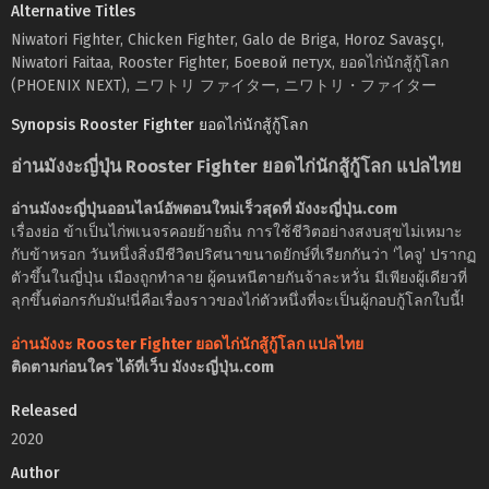
Alternative Titles
Niwatori Fighter, Chicken Fighter, Galo de Briga, Horoz Savaşçı,
Niwatori Faitaa, Rooster Fighter, Боевой петух, ยอดไก่นักสู้กู้โลก
(PHOENIX NEXT), ニワトリ ファイター, ニワトリ・ファイター
Synopsis Rooster Fighter ยอดไก่นักสู้กู้โลก
อ่านมังงะญี่ปุ่น Rooster Fighter ยอดไก่นักสู้กู้โลก แปลไทย
อ่านมังงะญี่ปุ่นออนไลน์อัพตอนใหม่เร็วสุดที่ มังงะญี่ปุ่น.com
เรื่องย่อ ข้าเป็นไก่พเนจรคอยย้ายถิ่น การใช้ชีวิตอย่างสงบสุขไม่เหมาะ
กับข้าหรอก วันหนึ่งสิ่งมีชีวิตปริศนาขนาดยักษ์ที่เรียกกันว่า ‘ไคจู’ ปรากฏ
ตัวขึ้นในญี่ปุ่น เมืองถูกทำลาย ผู้คนหนีตายกันจ้าละหวั่น มีเพียงผู้เดียวที่
ลุกขึ้นต่อกรกับมัน!นี่คือเรื่องราวของไก่ตัวหนึ่งที่จะเป็นผู้กอบกู้โลกใบนี้!
อ่านมังงะ Rooster Fighter ยอดไก่นักสู้กู้โลก แปลไทย
ติดตามก่อนใคร ได้ที่เว็บ มังงะญี่ปุ่น.com
Released
2020
Author