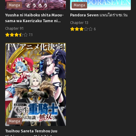
Manga
Manga
Yuusha ni Haiboku shita Maou-
Pandora Seven แพนโดร่าเซเว่น
sama wa Kaerizaku Tame ni
Chapter 13
Mamono Guild wo Tsukuru Koto
Chapter 91
6
ni Shimashita
7.1
Pandora
Yuusha
Seven
ni
แพน
Haiboku
โด
shita
ร่า
Maou-
เซ
sama
เว่น
wa
Kaerizaku
Tame
ni
Manga
Mamono
Tsuihou Sareta Tenshou Juu
Guild