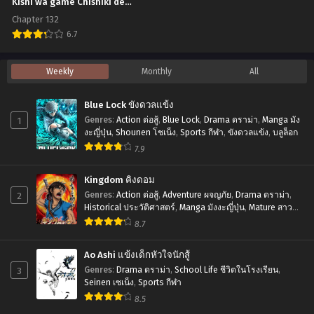
Kishi wa game Chishiki de
Musou Suru
wo
Chapter 132
Tsukuru
6.7
Koto
Tsuihou
Weekly
Monthly
All
ni
Sareta
Shimashita
Tenshou
Blue Lock ขังดวลแข้ง
Juu
1
Genres
:
Action ต่อสู้
,
Blue Lock
,
Drama ดราม่า
,
Manga มัง
Kishi
งะญี่ปุ่น
,
Shounen โชเน็ง
,
Sports กีฬา
,
ขังดวลแข้ง
,
บลูล็อก
7.9
wa
game
Kingdom คิงดอม
Chishiki
2
Genres
:
Action ต่อสู้
,
Adventure ผจญภัย
,
Drama ดราม่า
,
de
Historical ประวัติศาสตร์
,
Manga มังงะญี่ปุ่น
,
Mature สาว
ใหญ่
,
Seinen เซเน็ง
,
Tragedy โศกนาฏกรรม
8.7
Musou
Suru
Ao Ashi แข้งเด็กหัวใจนักสู้
3
Genres
:
Drama ดราม่า
,
School Life ชีวิตในโรงเรียน
,
Seinen เซเน็ง
,
Sports กีฬา
8.5