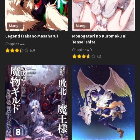
Chapter 4
Chapter 3
เมษายน 11, 2024
เมษายน 11, 2024
Chapter 2
Chapter 1
Manga
Manga
เมษายน 11, 2024
เมษายน 11, 2024
Legend (Takano Masaharu)
Monogatari no Kuromaku ni
Tensei shite
Chapter 44
Chapter 40
6.9
7.3
Legend
Monogatari
(Takano
no
Masaharu)
Kuromaku
ni
Tensei
shite