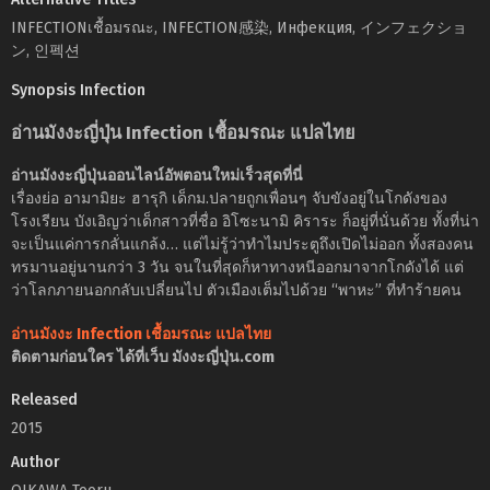
INFECTIONเชื้อมรณะ, INFECTION感染, Инфекция, インフェクショ
ン, 인펙션
Synopsis Infection
อ่านมังงะญี่ปุ่น Infection เชื้อมรณะ แปลไทย
อ่านมังงะญี่ปุ่นออนไลน์อัพตอนใหม่เร็วสุดที่นี่
เรื่องย่อ อามามิยะ ฮารุกิ เด็กม.ปลายถูกเพื่อนๆ จับขังอยู่ในโกดังของ
โรงเรียน บังเอิญว่าเด็กสาวที่ชื่อ อิโซะนามิ คิราระ ก็อยู่ที่นั่นด้วย ทั้งที่น่า
จะเป็นแค่การกลั่นแกล้ง… แต่ไม่รู้ว่าทำไมประตูถึงเปิดไม่ออก ทั้งสองคน
ทรมานอยู่นานกว่า 3 วัน จนในที่สุดก็หาทางหนีออกมาจากโกดังได้ แต่
ว่าโลกภายนอกกลับเปลี่ยนไป ตัวเมืองเต็มไปด้วย “พาหะ” ที่ทำร้ายคน
อ่านมังงะ Infection เชื้อมรณะ แปลไทย
ติดตามก่อนใคร ได้ที่เว็บ มังงะญี่ปุ่น.com
Released
2015
Author