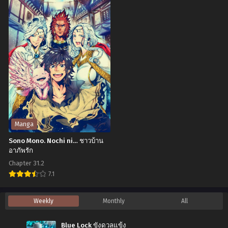
Zero
Tail:
Chapter 9
Chapter 8
พฤศจิกายน 29, 2024
พฤศจิกายน 29, 2024
no
100
Saikyou
Years
Chapter 7
Chapter 6
Kenshi
Quest
พฤศจิกายน 29, 2024
พฤศจิกายน 29, 2024
Demo
แฟ
Chapter 5
Chapter 4
สุด
รี่
พฤศจิกายน 29, 2024
พฤศจิกายน 29, 2024
ยอด
เทล
Chapter 3
Chapter 2
นัก
เควสต์
พฤศจิกายน 29, 2024
พฤศจิกายน 29, 2024
ดาบ
100
Manga
ไร้
ปี
Chapter 1
Sono Mono. Nochi ni… ชาวบ้าน
พฤศจิกายน 29, 2024
ช่อง
อาภัพรัก
ติด
Chapter 31.2
อาวุธ
7.1
Sono
Weekly
Monthly
All
Mono.
Nochi
Blue Lock ขังดวลแข้ง