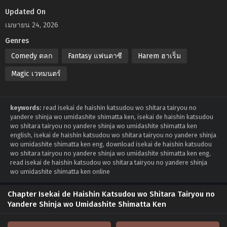
Updated On
เมษายน 24, 2026
Genres
Comedy ตลก
Fantasy แฟนตาซี
Harem ฮาเร็ม
Magic เวทมนตร์
keywords:
read isekai de haishin katsudou wo shitara tairyou no
yandere shinja wo umidashite shimatta ken, isekai de haishin katsudou
wo shitara tairyou no yandere shinja wo umidashite shimatta ken
english, isekai de haishin katsudou wo shitara tairyou no yandere shinja
wo umidashite shimatta ken eng, download isekai de haishin katsudou
wo shitara tairyou no yandere shinja wo umidashite shimatta ken eng,
read isekai de haishin katsudou wo shitara tairyou no yandere shinja
wo umidashite shimatta ken online
Chapter Isekai de Haishin Katsudou wo Shitara Tairyou no
Yandere Shinja wo Umidashite Shimatta Ken