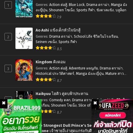
ni…
1
Genres
:
Action ต่อสู้
,
Blue Lock
,
Drama ดราม่า
,
Manga มัง
ชาว
งะญี่ปุ่น
,
Shounen โชเน็ง
,
Sports กีฬา
,
ขังดวลแข้ง
,
บลูล็อก
7.9
บ้าน
อาภัพ
Ao Ashi แข้งเด็กหัวใจนักสู้
รัก
2
Genres
:
Drama ดราม่า
,
School Life ชีวิตในโรงเรียน
,
Seinen เซเน็ง
,
Sports กีฬา
8.5
Kingdom คิงดอม
3
Genres
:
Action ต่อสู้
,
Adventure ผจญภัย
,
Drama ดราม่า
,
Historical ประวัติศาสตร์
,
Manga มังงะญี่ปุ่น
,
Mature สาว
ใหญ่
,
Seinen เซเน็ง
,
Tragedy โศกนาฏกรรม
8.7
Haikyuu ไฮคิว คู่ตบฟ้าประทาน
4
Genres
:
Comedy ตลก
,
Drama ดราม่า
,
School Life ชีวิตใน
โรงเรียน
,
Shounen โชเน็ง
,
Slice of Life รั้วโรงเรียน
,
Sports กีฬา
8.7
The Strongest Dull Prince's Secret Battle for the
Throne เจ้าชายงี่เง่าสุดแกร่งกับศึกชิงราชสมบัติ
5