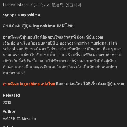
Hidden Island, インゴシマ, 隐语岛, 인고시마
Synopsis Ingoshima
อ่านมังงะญี่ปุ่น Ingoshima แปลไทย
อ่านมังงะญี่ปุ่นออนไลน์อัพตอนใหม่เร็วสุดที่ มังงะญี่ปุ่น.com
เรื่องย่อ นักเรียนมัธยมปลายปีที่ 2 ของ Yoshinomiya Municipal High
School ออกเดินทางโดยหวังว่าจะเป็นทริปเพื่อการศึกษากับเพื่อนๆ และ
ครอบครัว แต่ดันไม่เป็นเช่นนั้น… ! นักเรียนที่รอดชีวิตพยายามทำความ
เข้าใจกับสิ่งที่เกิดขึ้น แต่ในไม่ช้าพวกเขาก็รู้ว่าพวกเขาไม่ได้อยู่เพียง
ลำพังบนเกาะนี้ และดูเหมือนคนในท้องถิ่นจะไม่เป็นมิตรกับคนแปลก
หน้ามากนัก!!!
อ่านมังงะ Ingoshima แปลไทย
ติดตามก่อนใคร ได้ที่เว็บ มังงะญี่ปุ่น.com
Released
2018
Author
AMASHITA Mesuko