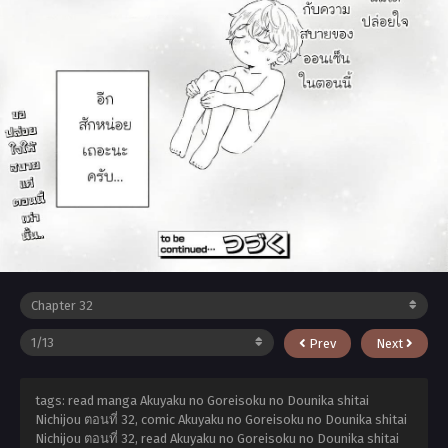
Prev
Next
tags: read manga Akuyaku no Goreisoku no Dounika shitai
Nichijou ตอนที่ 32, comic Akuyaku no Goreisoku no Dounika shitai
Nichijou ตอนที่ 32, read Akuyaku no Goreisoku no Dounika shitai