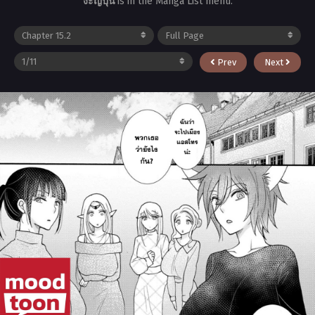
งะญี่ปุ่น
is in the Manga List menu.
Prev
Next