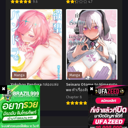
9.6
4.7
สนุกไปกับการเริ่มต้นเกมส์ใหม่
Magatsu
Jichou
Wanashi
Shinai
no
Motoyuusha
Yuusha
no
kari
Tsuyokute
เทพ
Tanoshii
แห่ง
New
กับ
Game
ดัก
ไม่
Manga
Manga
เปิด
อด
Yokubou Pandora กล่องแห่ง
Seinaru Otome to Himegoto
โหมด
กลั้น
ความปราถนา
wo ทำเรื่องลับๆ กับหญิงสาว
ศักดิ์สิทธิ์
ล่า
อีก
Chapter 12
Chapter 8
7
10
ผู้
ต่อ
กล้า
ไป
Yokubou
Seinaru
ต่าง
แล้ว
Pandora
Otome
Comment
โลก
โว้ย!