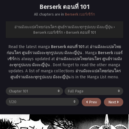
Berserk ตอนที่ 101
All chapters are in
Berserk เบอร์เซิร์ก
อ่านมังงะแปลไทยก่อนใคร ศูนย์รวมมังงะทุกรูปแบบ มังงะญี่ปุ่น
›
Berserk เบอร์เซิร์ก
›
Berserk ตอนที่ 101
Read the latest manga
Berserk ตอนที่ 101
at
อ่านมังงะแปลไทย
ก่อนใคร ศูนย์รวมมังงะทุกรูปแบบ มังงะญี่ปุ่น
. Manga
Berserk เบอร์
เซิร์ก
is always updated at
อ่านมังงะแปลไทยก่อนใคร ศูนย์รวมมัง
งะทุกรูปแบบ มังงะญี่ปุ่น
. Dont forget to read the other manga
updates. A list of manga collections
อ่านมังงะแปลไทยก่อนใคร
ศูนย์รวมมังงะทุกรูปแบบ มังงะญี่ปุ่น
is in the Manga List menu.
Prev
Next