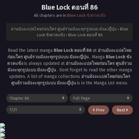
Blue Lock ตอนที่ 86
All chapters are in
Blue Lock ขังดวลแข้ง
อ่านมังงะแปลไทยก่อนใคร ศูนย์รวมมังงะทุกรูปแบบ มังงะญี่ปุ่น
›
Blue
Lock ขังดวลแข้ง
›
Blue Lock ตอนที่ 86
Read the latest manga
Blue Lock ตอนที่ 86
at
อ่านมังงะแปลไทย
ก่อนใคร ศูนย์รวมมังงะทุกรูปแบบ มังงะญี่ปุ่น
. Manga
Blue Lock ขัง
ดวลแข้ง
is always updated at
อ่านมังงะแปลไทยก่อนใคร ศูนย์รวม
มังงะทุกรูปแบบ มังงะญี่ปุ่น
. Dont forget to read the other manga
updates. A list of manga collections
อ่านมังงะแปลไทยก่อนใคร
ศูนย์รวมมังงะทุกรูปแบบ มังงะญี่ปุ่น
is in the Manga List menu.
Prev
Next