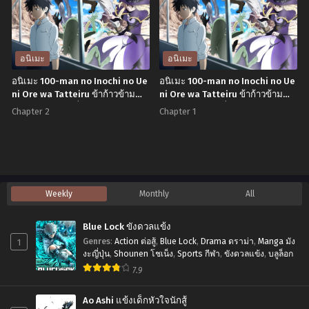
อนิเมะ
อนิเมะ
อนิเมะ 100-man no Inochi no Ue
อนิเมะ 100-man no Inochi no Ue
ni Ore wa Tatteiru ข้าก้าวข้าม
ni Ore wa Tatteiru ข้าก้าวข้าม
ผ่าน 1 ล้านชีวิตเพื่อพิชิตเกมมรณะ
ผ่าน 1 ล้านชีวิตเพื่อพิชิตเกมมรณะ
Chapter 2
Chapter 1
ตอนที่1-12 พากย์ไทย
ตอนที่1-12 พากย์ไทย
Weekly
Monthly
All
Blue Lock ขังดวลแข้ง
1
Genres
:
Action ต่อสู้
,
Blue Lock
,
Drama ดราม่า
,
Manga มัง
งะญี่ปุ่น
,
Shounen โชเน็ง
,
Sports กีฬา
,
ขังดวลแข้ง
,
บลูล็อก
7.9
Ao Ashi แข้งเด็กหัวใจนักสู้