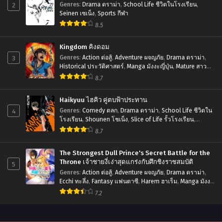
2
Genres
:
Drama ดราม่า
,
School Life ชีวิตในโรงเรียน
,
Seinen เซเน็ง
,
Sports กีฬา
8.5
Kingdom คิงดอม
3
Genres
:
Action ต่อสู้
,
Adventure ผจญภัย
,
Drama ดราม่า
,
Historical ประวัติศาสตร์
,
Manga มังงะญี่ปุ่น
,
Mature สาว
ใหญ่
,
Seinen เซเน็ง
,
Tragedy โศกนาฏกรรม
8.7
Haikyuu ไฮคิว คู่ตบฟ้าประทาน
4
Genres
:
Comedy ตลก
,
Drama ดราม่า
,
School Life ชีวิตใน
โรงเรียน
,
Shounen โชเน็ง
,
Slice of Life รั้วโรงเรียน
,
Sports กีฬา
8.7
The Strongest Dull Prince's Secret Battle for the
Throne เจ้าชายงี่เง่าสุดแกร่งกับศึกชิงราชสมบัติ
5
Genres
:
Action ต่อสู้
,
Adventure ผจญภัย
,
Drama ดราม่า
,
Ecchi ทะลึ่ง
,
Fantasy แฟนตาซี
,
Harem ฮาเร็ม
,
Manga มังงะ
ญี่ปุ่น
,
Romance โรแมนติก
,
Seinen เซเน็ง
7.2