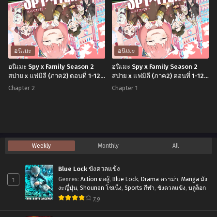
อนิเมะ
อนิเมะ
อนิเมะ Spy x Family Season 2
อนิเมะ Spy x Family Season 2
สปาย x แฟมิลี (ภาค2) ตอนที่ 1-12
สปาย x แฟมิลี (ภาค2) ตอนที่ 1-12
พากย์ไทย+ซับไทย
พากย์ไทย+ซับไทย
Chapter 2
Chapter 1
Weekly
Monthly
All
Blue Lock ขังดวลแข้ง
1
Genres
:
Action ต่อสู้
,
Blue Lock
,
Drama ดราม่า
,
Manga มัง
งะญี่ปุ่น
,
Shounen โชเน็ง
,
Sports กีฬา
,
ขังดวลแข้ง
,
บลูล็อก
7.9