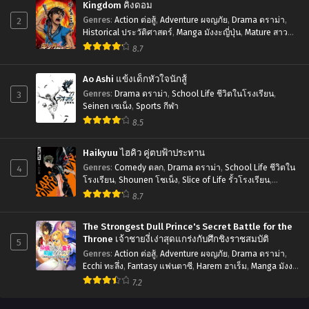
Kingdom คิงดอม
2
Genres
:
Action ต่อสู้
,
Adventure ผจญภัย
,
Drama ดราม่า
,
Historical ประวัติศาสตร์
,
Manga มังงะญี่ปุ่น
,
Mature สาว
ใหญ่
,
Seinen เซเน็ง
,
Tragedy โศกนาฏกรรม
8.7
Ao Ashi แข้งเด็กหัวใจนักสู้
3
Genres
:
Drama ดราม่า
,
School Life ชีวิตในโรงเรียน
,
Seinen เซเน็ง
,
Sports กีฬา
8.5
Haikyuu ไฮคิว คู่ตบฟ้าประทาน
4
Genres
:
Comedy ตลก
,
Drama ดราม่า
,
School Life ชีวิตใน
โรงเรียน
,
Shounen โชเน็ง
,
Slice of Life รั้วโรงเรียน
,
Sports กีฬา
8.7
The Strongest Dull Prince's Secret Battle for the
Throne เจ้าชายงี่เง่าสุดแกร่งกับศึกชิงราชสมบัติ
5
Genres
:
Action ต่อสู้
,
Adventure ผจญภัย
,
Drama ดราม่า
,
Ecchi ทะลึ่ง
,
Fantasy แฟนตาซี
,
Harem ฮาเร็ม
,
Manga มังงะ
ญี่ปุ่น
,
Romance โรแมนติก
,
Seinen เซเน็ง
7.2