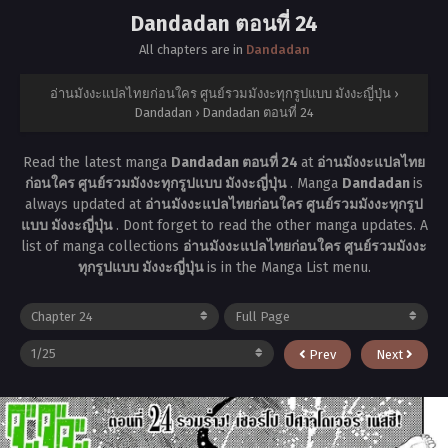
Dandadan ตอนที่ 24
All chapters are in
Dandadan
อ่านมังงะแปลไทยก่อนใคร ศูนย์รวมมังงะทุกรูปแบบ มังงะญี่ปุ่น
›
Dandadan
›
Dandadan ตอนที่ 24
Read the latest manga
Dandadan ตอนที่ 24
at
อ่านมังงะแปลไทย
ก่อนใคร ศูนย์รวมมังงะทุกรูปแบบ มังงะญี่ปุ่น
. Manga
Dandadan
is
always updated at
อ่านมังงะแปลไทยก่อนใคร ศูนย์รวมมังงะทุกรูป
แบบ มังงะญี่ปุ่น
. Dont forget to read the other manga updates. A
list of manga collections
อ่านมังงะแปลไทยก่อนใคร ศูนย์รวมมังงะ
ทุกรูปแบบ มังงะญี่ปุ่น
is in the Manga List menu.
Prev
Next