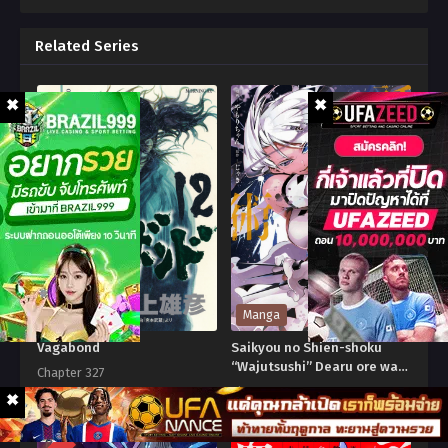
Related Series
Manga
Manga
Vagabond
Saikyou no Shien-shoku
“Wajutsushi” Dearu ore wa
Chapter 327
Sekai Saikyou Kuran o
Chapter 44
9
Shitagaeru นักพูดสุดโฉดสร้าง
7.2
แคลนสุดแกร่ง
Vagabond