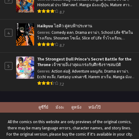
Historical ประวัติศาสตร์
,
Manga มังงะญี่ปุ่น
,
Mature สาว
ใหญ่
,
Seinen เซเน็ง
,
Tragedy โศกนาฏกรรม
8.7
Haikyuu ไฮคิว คู่ตบฟ้าประทาน
4
Genres
:
Comedy ตลก
,
Drama ดราม่า
,
School Life ชีวิตใน
โรงเรียน
,
Shounen โชเน็ง
,
Slice of Life รั้วโรงเรียน
,
Sports กีฬา
8.7
The Strongest Dull Prince's Secret Battle for the
Throne เจ้าชายงี่เง่าสุดแกร่งกับศึกชิงราชสมบัติ
5
Genres
:
Action ต่อสู้
,
Adventure ผจญภัย
,
Drama ดราม่า
,
Ecchi ทะลึ่ง
,
Fantasy แฟนตาซี
,
Harem ฮาเร็ม
,
Manga มังงะ
ญี่ปุ่น
,
Romance โรแมนติก
,
Seinen เซเน็ง
7.2
ดูซีรี่ย์
มังงะ
ดูหนัง
หนังโป๊
All the comics on this website are only previews of the original comics,
there may be many language errors, character names, and story lines.
For the original version, please buy the comic if it's available in your city.