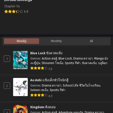
Jinrouki Winvurga
Chapter 54
6.8
Jinrouki
Winvurga
Weekly
Monthly
All
Blue Lock ขังดวลแข้ง
1
Genres
:
Action ต่อสู้
,
Blue Lock
,
Drama ดราม่า
,
Manga มัง
งะญี่ปุ่น
,
Shounen โชเน็ง
,
Sports กีฬา
,
ขังดวลแข้ง
,
บลูล็อก
7.9
Ao Ashi แข้งเด็กหัวใจนักสู้
2
Genres
:
Drama ดราม่า
,
School Life ชีวิตในโรงเรียน
,
Seinen เซเน็ง
,
Sports กีฬา
8.5
Kingdom คิงดอม
3
Genres
:
Action ต่อสู้
,
Adventure ผจญภัย
,
Drama ดราม่า
,