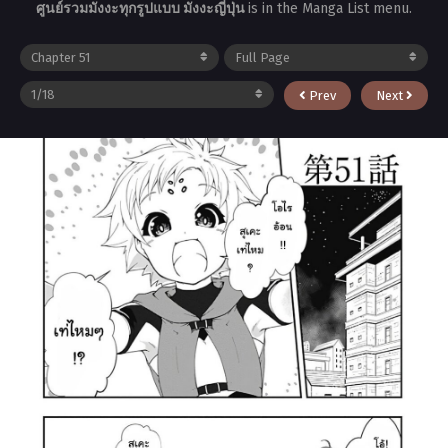
ศูนย์รวมมังงะทุกรูปแบบ มังงะญี่ปุ่น
is in the Manga List menu.
Prev
Next