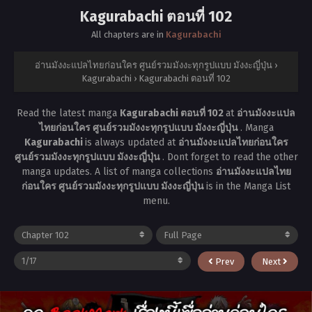
Kagurabachi ตอนที่ 102
All chapters are in
Kagurabachi
อ่านมังงะแปลไทยก่อนใคร ศูนย์รวมมังงะทุกรูปแบบ มังงะญี่ปุ่น
›
Kagurabachi
›
Kagurabachi ตอนที่ 102
Read the latest manga
Kagurabachi ตอนที่ 102
at
อ่านมังงะแปล
ไทยก่อนใคร ศูนย์รวมมังงะทุกรูปแบบ มังงะญี่ปุ่น
. Manga
Kagurabachi
is always updated at
อ่านมังงะแปลไทยก่อนใคร
ศูนย์รวมมังงะทุกรูปแบบ มังงะญี่ปุ่น
. Dont forget to read the other
manga updates. A list of manga collections
อ่านมังงะแปลไทย
ก่อนใคร ศูนย์รวมมังงะทุกรูปแบบ มังงะญี่ปุ่น
is in the Manga List
menu.
Prev
Next