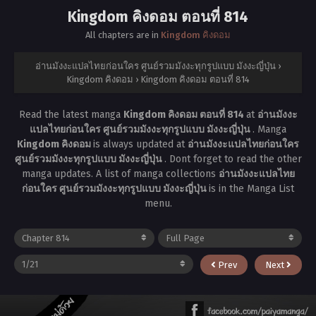
Kingdom คิงดอม ตอนที่ 814
All chapters are in
Kingdom คิงดอม
อ่านมังงะแปลไทยก่อนใคร ศูนย์รวมมังงะทุกรูปแบบ มังงะญี่ปุ่น
›
Kingdom คิงดอม
›
Kingdom คิงดอม ตอนที่ 814
Read the latest manga
Kingdom คิงดอม ตอนที่ 814
at
อ่านมังงะ
แปลไทยก่อนใคร ศูนย์รวมมังงะทุกรูปแบบ มังงะญี่ปุ่น
. Manga
Kingdom คิงดอม
is always updated at
อ่านมังงะแปลไทยก่อนใคร
ศูนย์รวมมังงะทุกรูปแบบ มังงะญี่ปุ่น
. Dont forget to read the other
manga updates. A list of manga collections
อ่านมังงะแปลไทย
ก่อนใคร ศูนย์รวมมังงะทุกรูปแบบ มังงะญี่ปุ่น
is in the Manga List
menu.
Prev
Next