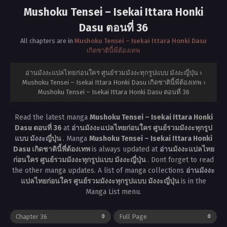
Mushoku Tensei – Isekai Ittara Honki
Dasu ตอนที่ 36
All chapters are in
Mushoku Tensei – Isekai Ittara Honki Dasu
เกิดชาตินี้พี่ต้องเทพ
อ่านมังงะแปลไทยก่อนใคร ศูนย์รวมมังงะทุกรูปแบบ มังงะญี่ปุ่น
›
Mushoku Tensei – Isekai Ittara Honki Dasu เกิดชาตินี้พี่ต้องเทพ
›
Mushoku Tensei – Isekai Ittara Honki Dasu ตอนที่ 36
Read the latest manga
Mushoku Tensei – Isekai Ittara Honki
Dasu ตอนที่ 36
at
อ่านมังงะแปลไทยก่อนใคร ศูนย์รวมมังงะทุกรูป
แบบ มังงะญี่ปุ่น
. Manga
Mushoku Tensei – Isekai Ittara Honki
Dasu เกิดชาตินี้พี่ต้องเทพ
is always updated at
อ่านมังงะแปลไทย
ก่อนใคร ศูนย์รวมมังงะทุกรูปแบบ มังงะญี่ปุ่น
. Dont forget to read
the other manga updates. A list of manga collections
อ่านมังงะ
แปลไทยก่อนใคร ศูนย์รวมมังงะทุกรูปแบบ มังงะญี่ปุ่น
is in the
Manga List menu.