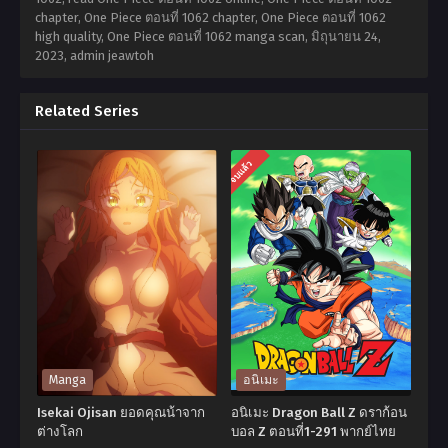
chapter, One Piece ตอนที่ 1062 chapter, One Piece ตอนที่ 1062
high quality, One Piece ตอนที่ 1062 manga scan,
มิถุนายน 24,
2023
,
admin jeawtoh
Related Series
จบแล้ว
Manga
อนิเมะ
Isekai Ojisan ยอดคุณน้าจาก
อนิเมะ Dragon Ball Z ดราก้อน
ต่างโลก
บอล Z ตอนที่1-291 พากย์ไทย