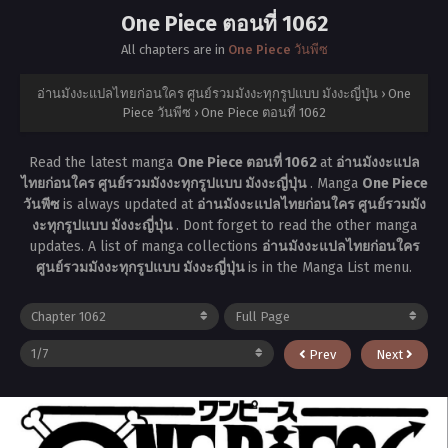
One Piece ตอนที่ 1062
All chapters are in
One Piece วันพีซ
อ่านมังงะแปลไทยก่อนใคร ศูนย์รวมมังงะทุกรูปแบบ มังงะญี่ปุ่น
›
One
Piece วันพีซ
›
One Piece ตอนที่ 1062
Read the latest manga
One Piece ตอนที่ 1062
at
อ่านมังงะแปล
ไทยก่อนใคร ศูนย์รวมมังงะทุกรูปแบบ มังงะญี่ปุ่น
. Manga
One Piece
วันพีซ
is always updated at
อ่านมังงะแปลไทยก่อนใคร ศูนย์รวมมัง
งะทุกรูปแบบ มังงะญี่ปุ่น
. Dont forget to read the other manga
updates. A list of manga collections
อ่านมังงะแปลไทยก่อนใคร
ศูนย์รวมมังงะทุกรูปแบบ มังงะญี่ปุ่น
is in the Manga List menu.
Prev
Next