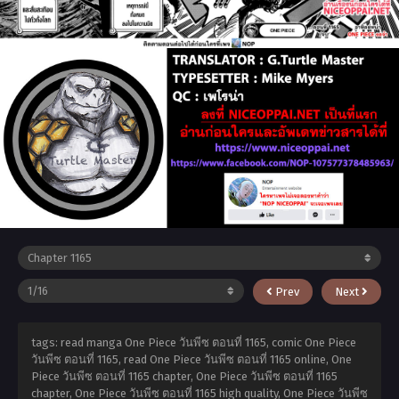
Prev
Next
tags: read manga One Piece วันพีซ ตอนที่ 1165, comic One Piece
วันพีซ ตอนที่ 1165, read One Piece วันพีซ ตอนที่ 1165 online, One
Piece วันพีซ ตอนที่ 1165 chapter, One Piece วันพีซ ตอนที่ 1165
chapter, One Piece วันพีซ ตอนที่ 1165 high quality, One Piece วันพีซ