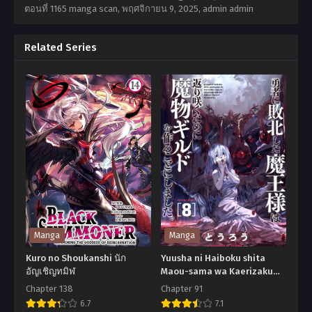
ตอนที่ 1165 manga scan,
พฤศจิกายน 9, 2025
,
admin admin
Related Series
Manga
Manga
Kuro no Shoukanshi นัก
Yuusha ni Haiboku shita
อัญเชิญทมิฬ
Maou-sama wa Kaerizaku
Tame ni Mamono Guild wo
Chapter 138
Chapter 91
Tsukuru Koto ni Shimashita
6.7
7.1