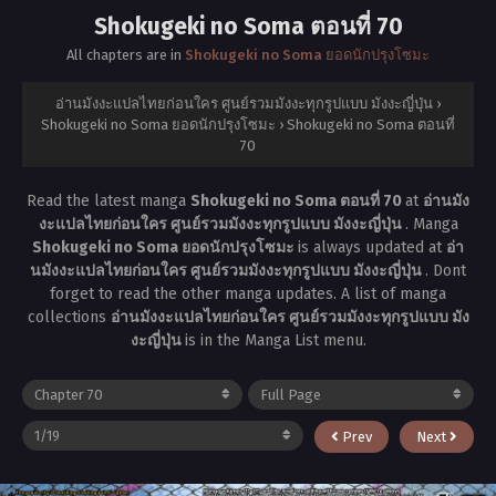
Shokugeki no Soma ตอนที่ 70
All chapters are in
Shokugeki no Soma ยอดนักปรุงโซมะ
อ่านมังงะแปลไทยก่อนใคร ศูนย์รวมมังงะทุกรูปแบบ มังงะญี่ปุ่น
›
Shokugeki no Soma ยอดนักปรุงโซมะ
›
Shokugeki no Soma ตอนที่
70
Read the latest manga
Shokugeki no Soma ตอนที่ 70
at
อ่านมัง
งะแปลไทยก่อนใคร ศูนย์รวมมังงะทุกรูปแบบ มังงะญี่ปุ่น
. Manga
Shokugeki no Soma ยอดนักปรุงโซมะ
is always updated at
อ่า
นมังงะแปลไทยก่อนใคร ศูนย์รวมมังงะทุกรูปแบบ มังงะญี่ปุ่น
. Dont
forget to read the other manga updates. A list of manga
collections
อ่านมังงะแปลไทยก่อนใคร ศูนย์รวมมังงะทุกรูปแบบ มัง
งะญี่ปุ่น
is in the Manga List menu.
Prev
Next