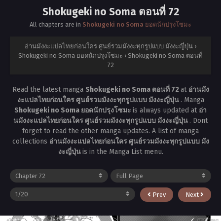
Shokugeki no Soma ตอนที่ 72
All chapters are in
Shokugeki no Soma ยอดนักปรุงโซมะ
อ่านมังงะแปลไทยก่อนใคร ศูนย์รวมมังงะทุกรูปแบบ มังงะญี่ปุ่น
›
Shokugeki no Soma ยอดนักปรุงโซมะ
›
Shokugeki no Soma ตอนที่
72
Read the latest manga
Shokugeki no Soma ตอนที่ 72
at
อ่านมัง
งะแปลไทยก่อนใคร ศูนย์รวมมังงะทุกรูปแบบ มังงะญี่ปุ่น
. Manga
Shokugeki no Soma ยอดนักปรุงโซมะ
is always updated at
อ่า
นมังงะแปลไทยก่อนใคร ศูนย์รวมมังงะทุกรูปแบบ มังงะญี่ปุ่น
. Dont
forget to read the other manga updates. A list of manga
collections
อ่านมังงะแปลไทยก่อนใคร ศูนย์รวมมังงะทุกรูปแบบ มัง
งะญี่ปุ่น
is in the Manga List menu.
Prev
Next