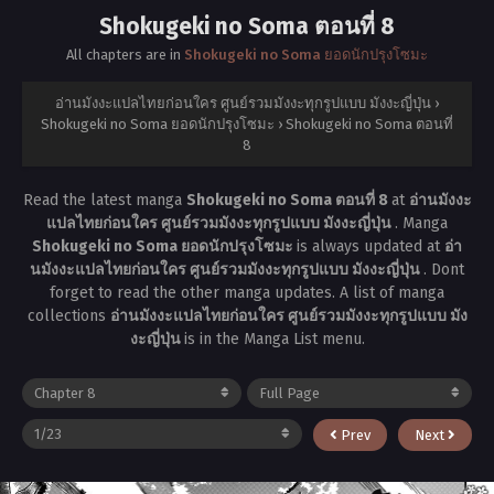
Shokugeki no Soma ตอนที่ 8
All chapters are in
Shokugeki no Soma ยอดนักปรุงโซมะ
อ่านมังงะแปลไทยก่อนใคร ศูนย์รวมมังงะทุกรูปแบบ มังงะญี่ปุ่น
›
Shokugeki no Soma ยอดนักปรุงโซมะ
›
Shokugeki no Soma ตอนที่
8
Read the latest manga
Shokugeki no Soma ตอนที่ 8
at
อ่านมังงะ
แปลไทยก่อนใคร ศูนย์รวมมังงะทุกรูปแบบ มังงะญี่ปุ่น
. Manga
Shokugeki no Soma ยอดนักปรุงโซมะ
is always updated at
อ่า
นมังงะแปลไทยก่อนใคร ศูนย์รวมมังงะทุกรูปแบบ มังงะญี่ปุ่น
. Dont
forget to read the other manga updates. A list of manga
collections
อ่านมังงะแปลไทยก่อนใคร ศูนย์รวมมังงะทุกรูปแบบ มัง
งะญี่ปุ่น
is in the Manga List menu.
Prev
Next