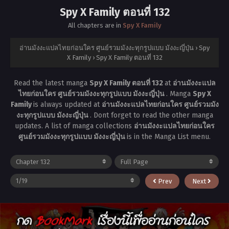
Spy X Family ตอนที่ 132
All chapters are in
Spy X Family
อ่านมังงะแปลไทยก่อนใคร ศูนย์รวมมังงะทุกรูปแบบ มังงะญี่ปุ่น
›
Spy
X Family
›
Spy X Family ตอนที่ 132
Read the latest manga
Spy X Family ตอนที่ 132
at
อ่านมังงะแปล
ไทยก่อนใคร ศูนย์รวมมังงะทุกรูปแบบ มังงะญี่ปุ่น
. Manga
Spy X
Family
is always updated at
อ่านมังงะแปลไทยก่อนใคร ศูนย์รวมมัง
งะทุกรูปแบบ มังงะญี่ปุ่น
. Dont forget to read the other manga
updates. A list of manga collections
อ่านมังงะแปลไทยก่อนใคร
ศูนย์รวมมังงะทุกรูปแบบ มังงะญี่ปุ่น
is in the Manga List menu.
Prev
Next