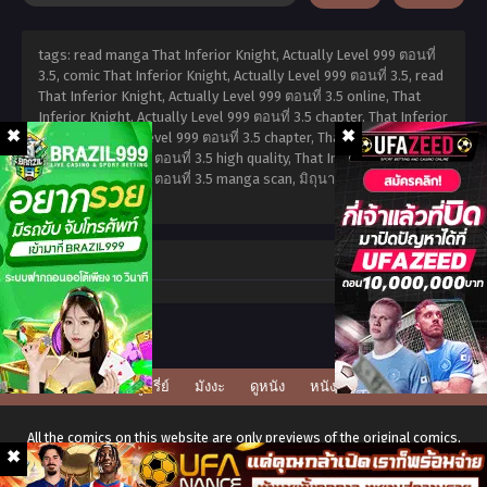
tags: read manga That Inferior Knight, Actually Level 999 ตอนที่
3.5, comic That Inferior Knight, Actually Level 999 ตอนที่ 3.5, read
That Inferior Knight, Actually Level 999 ตอนที่ 3.5 online, That
Inferior Knight, Actually Level 999 ตอนที่ 3.5 chapter, That Inferior
Knight, Actually Level 999 ตอนที่ 3.5 chapter, That Inferior Knight,
Actually Level 999 ตอนที่ 3.5 high quality, That Inferior Knight,
Actually Level 999 ตอนที่ 3.5 manga scan,
มิถุนายน 27, 2023
,
admin jeawtoh
Comment
ดูซีรี่ย์
มังงะ
ดูหนัง
หนังโป๊
All the comics on this website are only previews of the original comics,
there may be many language errors, character names, and story lines.
For the original version, please buy the comic if it's available in your city.