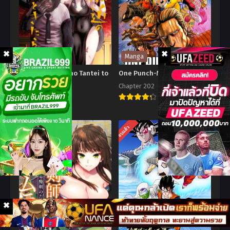
Manga
Manga
Mattaku Saikin no Tantei to
One Punch-Man วันพันช์แมน
Kitara
Chapter 202
Chapter 75
8.8
7.6
One
Mattaku
Punch-
จบแล้ว
Saikin
Man
no
วัน
Tantei
พัน
to
ช์
Kitara
แมน