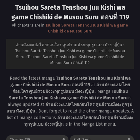
Tsuihou Sareta Tenshou Juu Kishi wa
game Chishiki de Musou Suru ตอนที่ 119
All chapters are in
Tsuihou Sareta Tenshou Juu Kishi wa game
Chishiki de Musou Suru
อ่านมังงะแปลไทยก่อนใคร ศูนย์รวมมังงะทุกรูปแบบ มังงะญี่ปุ่น
›
Tsuihou Sareta Tenshou Juu Kishi wa game Chishiki de Musou
Suru
›
Tsuihou Sareta Tenshou Juu Kishi wa game Chishiki de
Musou Suru ตอนที่ 119
Read the latest manga
Tsuihou Sareta Tenshou Juu Kishi wa
game Chishiki de Musou Suru ตอนที่ 119
at
อ่านมังงะแปลไทย
ก่อนใคร ศูนย์รวมมังงะทุกรูปแบบ มังงะญี่ปุ่น
. Manga
Tsuihou
Sareta Tenshou Juu Kishi wa game Chishiki de Musou Suru
is
always updated at
อ่านมังงะแปลไทยก่อนใคร ศูนย์รวมมังงะทุกรูป
แบบ มังงะญี่ปุ่น
. Dont forget to read the other manga updates. A
list of manga collections
อ่านมังงะแปลไทยก่อนใคร ศูนย์รวมมังงะ
ทุกรูปแบบ มังงะญี่ปุ่น
is in the Manga List menu.