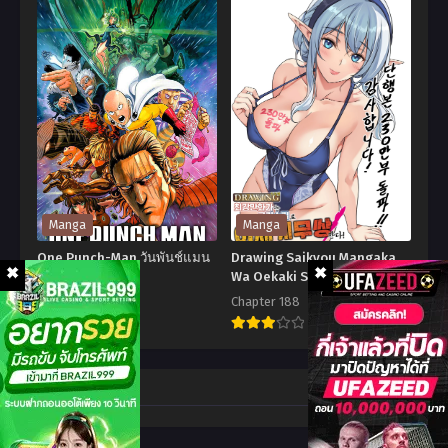
Garbage
อ
Brave:
นิ
Isekai
เมะ
ni
Dragon
Shoukan
Ball
sare
Z:
Suterareta
Fusion
Yuusha
Reborn
no
(1995)
Manga
Manga
Fukushuu
ดรา
One Punch-Man วันพันช์แมน
Drawing Saikyou Mangaka
Monogatari
ก้อน
Wa Oekaki Skill De Isekai
Chapter 202
Musou Suru! นักวาดมังงะผู้ไร้
บอล
Chapter 188
8.8
เทียมทาน ณ แดนต่างโลก!
6
แซด
One
เดอะ
Drawing
Punch-
มูฟ
Saikyou
Comment
Man
วี่
Mangaka
วัน
12:
Wa
พัน