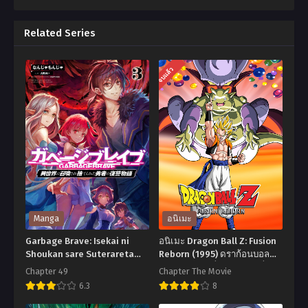
Related Series
จบแล้ว
Manga
อนิเมะ
Garbage Brave: Isekai ni
อนิเมะ Dragon Ball Z: Fusion
Shoukan sare Suterareta
Reborn (1995) ดราก้อนบอล
Yuusha no Fukushuu
แซด เดอะมูฟวี่ 12: การฟิวชั่นข
Chapter 49
Chapter The Movie
Monogatari
องโกคูและเบจิต้า พากย์ไทย
6.3
8