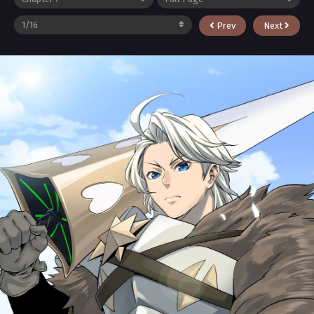
Prev
Next