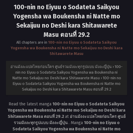
100-nin no Eiyuu o Sodateta Saikyou
Yogensha wa Boukensha ni Natte mo
Sekaijuu no Deshi kara Shitawarete
Masu ตอนที่ 29.2
All chapters are in
100-nin no Eiyuu o Sodateta Saikyou
Yogensha wa Boukensha ni Natte mo Sekaijuu no Deshi kara
Shitawarete Masu
อ่านมังงะแปลไทยก่อนใคร ศูนย์รวมมังงะทุกรูปแบบ มังงะญี่ปุ่น
›
100-
nin no Eiyuu o Sodateta Saikyou Yogensha wa Boukensha ni
Natte mo Sekaijuu no Deshi kara Shitawarete Masu
›
100-nin no
Eiyuu o Sodateta Saikyou Yogensha wa Boukensha ni Natte mo
Sekaijuu no Deshi kara Shitawarete Masu ตอนที่ 29.2
Read the latest manga
100-nin no Eiyuu o Sodateta Saikyou
Yogensha wa Boukensha ni Natte mo Sekaijuu no Deshi kara
Shitawarete Masu ตอนที่ 29.2
at
อ่านมังงะแปลไทยก่อนใคร ศูนย์
รวมมังงะทุกรูปแบบ มังงะญี่ปุ่น
. Manga
100-nin no Eiyuu o
Sodateta Saikyou Yogensha wa Boukensha ni Natte mo