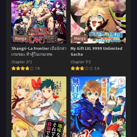
Manga
Manga
Shangri-La Frontier เมื่อนักล่า
My Gift LVL 9999 Unlimited
เกมขยะ ท้าสู้ในเกมเทพ
Gacha
Chapter 272
Chapter 172
7.8
5.8
Shangri-
My
La
Gift
Frontier
LVL
เมื่อ
9999
นัก
Unlimited
ล่า
Gacha
เกม
ขยะ