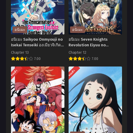
อนิเมะ
อนิเมะ
อนิเมะ Saikyou Onmyouji no
อนิเมะ Seven Knights
Isekai Tenseiki องเมียวจิเกิด
Revolution Eiyuu no
ใหม่ ตอนที่1-13 ซับไทย
Keishousha เซเว่นไนท์เรโว
Chapter 13
Chapter 12
ลูชั่น ผู้สืบทอดแห่งวีรชน ตอน
7.00
7.00
ที่1-12 ซับไทย
อ
อ
จบแล้ว
จบแล้ว
นิ
นิ
เมะ
เมะ
Saikyou
Seven
Onmyouji
Knights
no
Revolution
Isekai
Eiyuu
Tenseiki
no