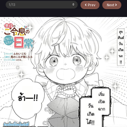
Prev
Next