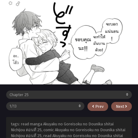
Prev
Next
tags: read manga Akuyaku no Goreisoku no Dounika shitai
Nichijou ตอนที่ 25, comic Akuyaku no Goreisoku no Dounika shitai
Nichijou ตอนที่ 25, read Akuyaku no Goreisoku no Dounika shitai