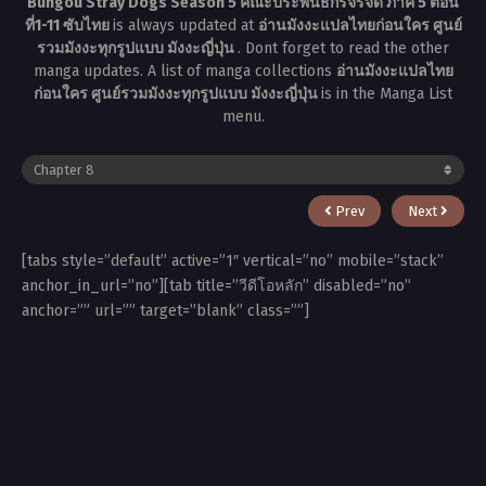
Bungou Stray Dogs Season 5 คณะประพันธกรจรจัด ภาค 5 ตอน
ที่1-11 ซับไทย
is always updated at
อ่านมังงะแปลไทยก่อนใคร ศูนย์
รวมมังงะทุกรูปแบบ มังงะญี่ปุ่น
. Dont forget to read the other
manga updates. A list of manga collections
อ่านมังงะแปลไทย
ก่อนใคร ศูนย์รวมมังงะทุกรูปแบบ มังงะญี่ปุ่น
is in the Manga List
menu.
Prev
Next
[tabs style=”default” active=”1″ vertical=”no” mobile=”stack”
anchor_in_url=”no”][tab title=”วีดีโอหลัก” disabled=”no”
anchor=”” url=”” target=”blank” class=””]