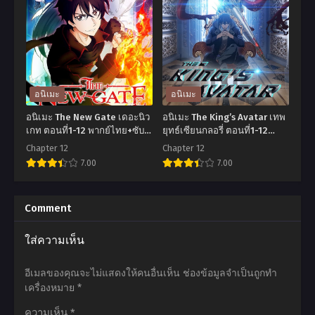
Kakeru!
kun
Sport
ฮัน
Climbing
ดะ
Girls
คุง
ตอน
ตอน
อนิเมะ
อนิเมะ
ที่1-
ที่1-
อนิเมะ The New Gate เดอะนิว
อนิเมะ The King’s Avatar เทพ
12
12
เกท ตอนที่1-12 พากย์ไทย+ซับ
ยุทธ์เซียนกลอรี่ ตอนที่1-12
ไทย
พากย์ไทย
ซับ
ซับ
Chapter 12
Chapter 12
7.00
7.00
ไทย
ไทย
อ
อ
นิ
นิ
Comment
เมะ
เมะ
ใส่ความเห็น
The
The
New
King’s
อีเมลของคุณจะไม่แสดงให้คนอื่นเห็น
ช่องข้อมูลจำเป็นถูกทำ
Gate
Avatar
เครื่องหมาย
*
เดอะ
เทพ
ความเห็น
*