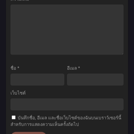
นิ
ยุทธ์
วเกท ตอน
เซียน
ที่1-
กล
12
อรี่
พากย์
ตอน
ไทย+ซับ
ที่1-
ไทย
12
พากย์
ไทย
ชื่อ
*
อีเมล
*
เว็บไซต์
บันทึกชื่อ, อีเมล และชื่อเว็บไซต์ของฉันบนเบราว์เซอร์นี้
สำหรับการแสดงความเห็นครั้งถัดไป