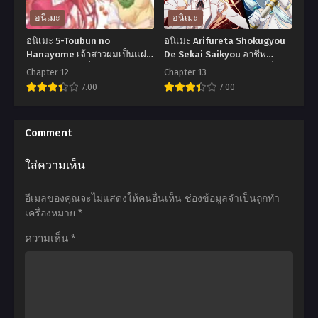
Repeat
Records
อนิเมะ
อนิเมะ
สาว
ตอน
อนิเมะ 5-Toubun no
อนิเมะ Arifureta Shokugyou
ใส
ที่1-
Hanayome เจ้าสาวผมเป็นแฝด
De Sekai Saikyou อาชีพ
ห้า ภาค 1 ตอนที่1-12 ซับไทย
กระจอกแล้วทำไมยังไงข้าก็เทพ
หัวใจ
12
Chapter 12
Chapter 13
ภาค 1 ตอนที่1-13 พากย์ไทย+ซับ
7.00
7.00
บ้าน
ซับ
ไทย
ทุ่ง
ไทย
อ
อ
ภาค
นิ
นิ
Comment
2
เมะ
เมะ
ใส่ความเห็น
ตอน
5-
Arifureta
ที่1-
Toubun
Shokugyou
อีเมลของคุณจะไม่แสดงให้คนอื่นเห็น
ช่องข้อมูลจำเป็นถูกทำ
12
no
De
เครื่องหมาย
*
ซับ
Hanayome
Sekai
ความเห็น
*
ไทย
เจ้า
Saikyou
สาว
อาชีพ
ผม
กระจอก
เป็น
แล้ว