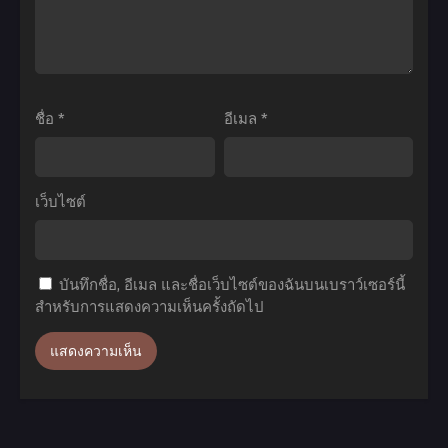
แฝด
ทำไม
ห้า
ยัง
ภาค
ไง
1
ข้า
ตอน
ก็
ชื่อ
*
อีเมล
*
ที่1-
เทพ
12
ภาค
ซับ
1
เว็บไซต์
ไทย
ตอน
ที่1-
13
บันทึกชื่อ, อีเมล และชื่อเว็บไซต์ของฉันบนเบราว์เซอร์นี้
พากย์
สำหรับการแสดงความเห็นครั้งถัดไป
ไทย+ซับ
ไทย