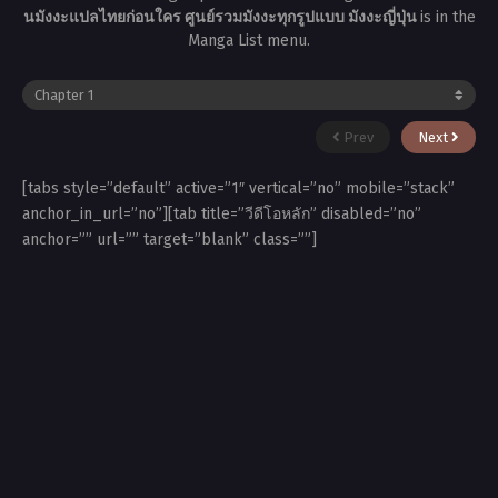
นมังงะแปลไทยก่อนใคร ศูนย์รวมมังงะทุกรูปแบบ มังงะญี่ปุ่น
is in the
Manga List menu.
Prev
Next
[tabs style=”default” active=”1″ vertical=”no” mobile=”stack”
anchor_in_url=”no”][tab title=”วีดีโอหลัก” disabled=”no”
anchor=”” url=”” target=”blank” class=””]