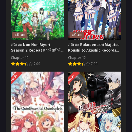
อนิเมะ
อนิเมะ
อนิเมะ Non Non Biyori
อนิเมะ Rokudenashi Majutsu
Season 2 Repeat สาวใสหัวใจ
Koushi to Akashic Records
บ้านทุ่ง ภาค 2 ตอนที่1-12 ซับ
ตอนที่1-12 ซับไทย
Chapter 12
Chapter 12
ไทย
7.00
7.00
อ
อ
จบแล้ว
จบแล้ว
นิ
นิ
เมะ
เมะ
Non
Rokudenashi
Non
Majutsu
Biyori
Koushi
Season
to
2
Akashic