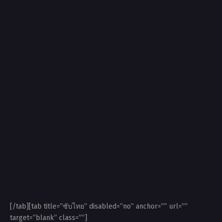
[/tab][tab title=”ซับไทย” disabled=”no” anchor=”” url=””
target=”blank” class=””]