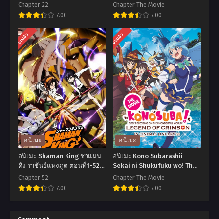
ผ่าพิภพไททัน (ภาค3) ตอนที่1-
อาร์ตออนไลน์ เดอะมูฟวี่ เอ็กซ์
Chapter 22
Chapter The Movie
22 พากย์ไทย
ตรา อิดิชั่น
7.00
7.00
อ
อ
จบแล้ว
จบแล้ว
นิ
นิ
เมะ
เมะ
Attack
Sword
on
Art
Titan
Online
3
The
Shingeki
Movie:
no
Extra
อนิเมะ
อนิเมะ
Kyojin
Edition
อนิเมะ Shaman King ชาแมน
อนิเมะ Kono Subarashii
Season
ซอร์ด
คิง ราชันย์แห่งภูต ตอนที่1-52
Sekai ni Shukufuku wo! The
พากย์ไทย+ซับไทย
Movie ขอให้โชคดีมีชัยในโลก
3
อาร์ต
Chapter 52
Chapter The Movie
แฟนตาซี เดอะมูฟวี่ ตำนานสี
7.00
7.00
ผ่า
ออนไลน์
ชาด
พิภพ
เดอะ
อ
อ
ไท
มูฟ
นิ
นิ