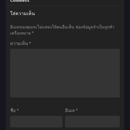
Comment
ทัน
วี่
เมะ
เมะ
ใส่ความเห็น
(ภาค3)
เอ็กซ์
Shaman
Kono
ตอน
ตรา
King
Subarashii
อีเมลของคุณจะไม่แสดงให้คนอื่นเห็น
ช่องข้อมูลจำเป็นถูกทำ
ที่1-
อิดิ
ชา
Sekai
เครื่องหมาย
*
22
ชั่น
แมน
ni
ความเห็น
*
พากย์
คิง
Shukufuku
ไทย
ราชันย์
wo!
แห่ง
The
ภูต
Movie
ตอน
ขอ
ที่1-
ให้
52
โชค
พากย์
ดี
ไทย+ซับ
มี
ชื่อ
*
อีเมล
*
ไทย
ชัย
ใน