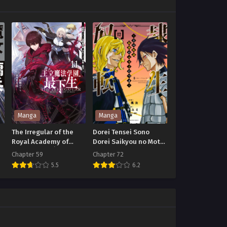
Manga
Manga
The Irregular of the
Dorei Tensei Sono
Royal Academy of
Dorei Saikyou no Moto
Magic อาร์ส เด็กหนุ่มใน
Ouji ni Tsuki
Chapter 59
Chapter 72
โรงเรียนเวทมนตร์หลวง
5.5
6.2
The
Dorei
Irregular
Tensei
of
Sono
the
Dorei