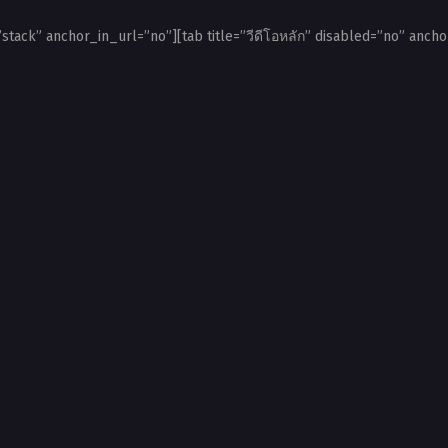
”stack” anchor_in_url=”no”][tab title=”วีดีโอหลัก” disabled=”no” ancho