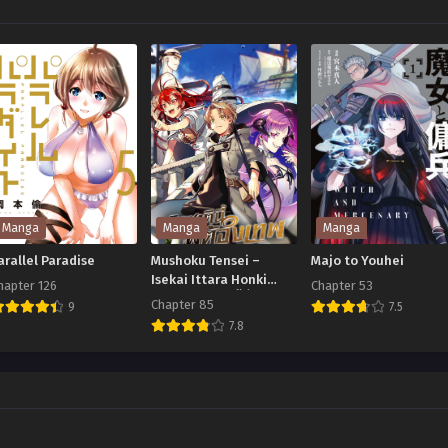
Manga
Manga
Manga
arallel Paradise
Mushoku Tensei –
Majo to Youhei
Isekai Ittara Honki
hapter 126
Chapter 53
Dasu เกิดชาตินี้พี่ต้องเทพ
Chapter 85
9
7.5
7.8
arallel
Majo
Mushoku
aradise
to
Tensei
Youhei
–
Isekai