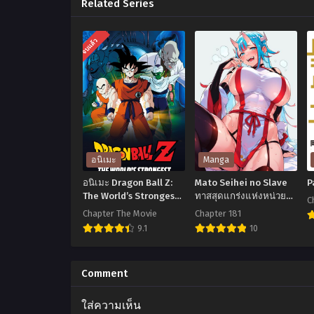
Related Series
จบแล้ว
อนิเมะ
Manga
อนิเมะ Dragon Ball Z:
Mato Seihei no Slave
P
The World’s Strongest
ทาสสุดแกร่งแห่งหน่วย
C
(1990) ดราก้อนบอลแซด
ป้องกันอสูร
Chapter The Movie
Chapter 181
เดอะมูฟวี่ 02: ยอดยุทธ
9.1
10
หนึ่งในใต้หล้า พากย์ไทย
P
อ
Mato
P
นิ
Seihei
Comment
เมะ
no
ใส่ความเห็น
Dragon
Slave