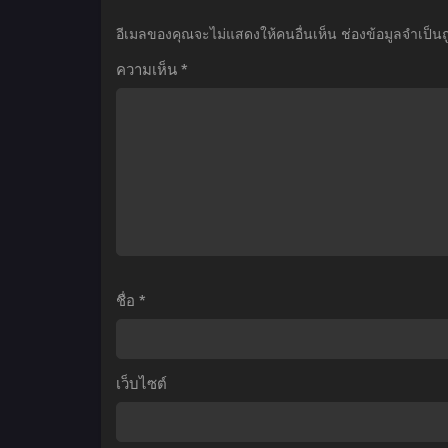
Ball
ทาส
อีเมลของคุณจะไม่แสดงให้คนอื่นเห็น
ช่องข้อมูลจำเป็น
Z:
สุด
ความเห็น
*
The
แกร่ง
World’s
แห่ง
Strongest
หน่วย
(1990)
ป้องกัน
ดรา
อสูร
ก้อน
บอล
แซด
เดอะ
ชื่อ
*
มูฟ
วี่
02:
เว็บไซต์
ยอด
ยุทธ