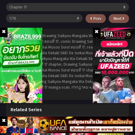
Prev
Next
tags: read manga Drawing Saikyou Mangaka Wa Oekaki Skill De
Isekai Musou Suru! ตอนที่ 17, comic Drawing Saikyou Mangaka Wa
Oekaki Skill De Isekai Musou Suru! ตอนที่ 17, read Drawing
Saikyou Mangaka Wa Oekaki Skill De Isekai Musou Suru! ตอนที่ 17
online, Drawing Saikyou Mangaka Wa Oekaki Skill De Isekai
Musou Suru! ตอนที่ 17 chapter, Drawing Saikyou Mangaka Wa
Oekaki Skill De Isekai Musou Suru! ตอนที่ 17 chapter, Drawing
Saikyou Mangaka Wa Oekaki Skill De Isekai Musou Suru! ตอนที่ 17
high quality, Drawing Saikyou Mangaka Wa Oekaki Skill De Isekai
Musou Suru! ตอนที่ 17 manga scan,
กรกฎาคม 4, 2023
,
admin
jeawtoh
Related Series