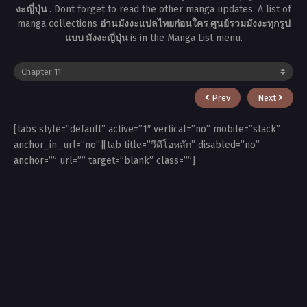
งะญี่ปุ่น
. Dont forget to read the other manga updates. A list of
manga collections
อ่านมังงะแปลไทยก่อนใคร ศูนย์รวมมังงะทุกรูป
แบบ มังงะญี่ปุ่น
is in the Manga List menu.
Prev
Next
[tabs style=”default” active=”1″ vertical=”no” mobile=”stack”
anchor_in_url=”no”][tab title=”วีดีโอหลัก” disabled=”no”
anchor=”” url=”” target=”blank” class=””]