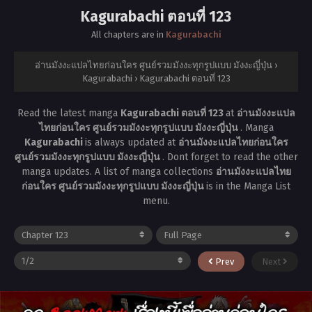
Kagurabachi ตอนที่ 123
All chapters are in
Kagurabachi
อ่านมังงะแปลไทยก่อนใคร ศูนย์รวมมังงะทุกรูปแบบ มังงะญี่ปุ่น
›
Kagurabachi
›
Kagurabachi ตอนที่ 123
Read the latest manga
Kagurabachi ตอนที่ 123
at
อ่านมังงะแปล
ไทยก่อนใคร ศูนย์รวมมังงะทุกรูปแบบ มังงะญี่ปุ่น
. Manga
Kagurabachi
is always updated at
อ่านมังงะแปลไทยก่อนใคร
ศูนย์รวมมังงะทุกรูปแบบ มังงะญี่ปุ่น
. Dont forget to read the other
manga updates. A list of manga collections
อ่านมังงะแปลไทย
ก่อนใคร ศูนย์รวมมังงะทุกรูปแบบ มังงะญี่ปุ่น
is in the Manga List
menu.
Prev
Next