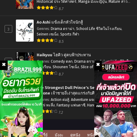
ใต้
Historical ประวัติศาสตร์
,
Manga มังงะญี่ปุ่น
,
Mature สาว
ใหญ่
,
Seinen เซเน็ง
,
Tragedy โศกนาฏกรรม
หล้า
8.7
พากย์
Ao Ashi แข้งเด็กหัวใจนักสู้
ไทย
3
Genres
:
Drama ดราม่า
,
School Life ชีวิตในโรงเรียน
,
Seinen เซเน็ง
,
Sports กีฬา
8.5
Haikyuu ไฮคิว คู่ตบฟ้าประทาน
4
Genres
:
Comedy ตลก
,
Drama ดราม่า
,
School Life ชีวิตใน
โรงเรียน
,
Shounen โชเน็ง
,
Slice of Life รั้วโรงเรียน
,
Sports กีฬา
8.7
The Strongest Dull Prince's Secret Battle for the
Throne เจ้าชายงี่เง่าสุดแกร่งกับศึกชิงราชสมบัติ
5
Genres
:
Action ต่อสู้
,
Adventure ผจญภัย
,
Drama ดราม่า
,
Ecchi ทะลึ่ง
,
Fantasy แฟนตาซี
,
Harem ฮาเร็ม
,
Manga มังงะ
ญี่ปุ่น
,
Romance โรแมนติก
,
Seinen เซเน็ง
7.2
ดูซีรี่ย์
มังงะ
ดูหนัง
หนังโป๊