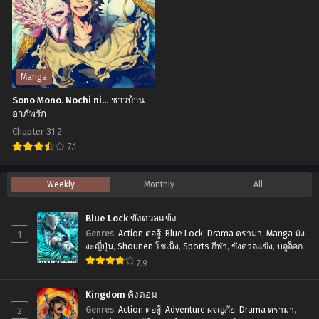
อง
The
โก
World’s
คู
Strongest
และ
(1990)
Manga
เบ
ดรา
Sono Mono. Nochi ni… ชาวบ้าน
จิต้
ก้อน
อาภัพรัก
า
บอล
Chapter 31.2
พากย์
แซด
7.1
ไทย
เดอะ
Sono
Weekly
Monthly
All
มูฟ
Mono.
วี่
Nochi
Blue Lock ขังดวลแข้ง
02:
ni…
1
Genres
:
Action ต่อสู้
,
Blue Lock
,
Drama ดราม่า
,
Manga มัง
ยอด
ชาว
งะญี่ปุ่น
,
Shounen โชเน็ง
,
Sports กีฬา
,
ขังดวลแข้ง
,
บลูล็อก
ยุทธ
7.9
บ้าน
หนึ่ง
อาภัพ
Kingdom คิงดอม
ใน
รัก
2
Genres
:
Action ต่อสู้
,
Adventure ผจญภัย
,
Drama ดราม่า
,