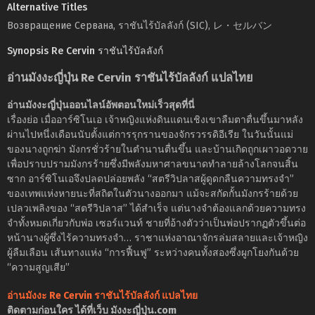
Alternative Titles
Возвращение Сервана, ราชันไร้บัลลังก์ (SIC), レ・セルバン
Synopsis Re Cervin ราชันไร้บัลลังก์
อ่านมังงะญี่ปุ่น Re Cervin ราชันไร้บัลลังก์ แปลไทย
อ่านมังงะญี่ปุ่นออนไลน์อัพตอนใหม่เร็วสุดที่นี่
เรื่องย่อ เมื่ออาร์ซิโนเอ เจ้าหญิงแห่งดินแดนเชิงเขาลืมตาตื่นขึ้นมาหลัง
ผ่านไปหนึ่งเดือนนับตั้งแต่การรุกรานของจักรวรรดิอีเรีย ในวันนั้นแม่
ของนางถูกฆ่า มังกรชั่วร้ายในตำนานตื่นขึ้น และบ้านเกิดถูกเผาวอดวาย
เพื่อปราบปรามมังกรร้ายซึ่งมีพลังมหาศาลขนาดทำลายล้างโลกจนสิ้น
ซาก อาร์ซิโนเอจึงปลดปล่อยพลัง “สตรีวิปลาสผู้ดูดกลืนความทรงจำ”
ของเทพแห่งหายนะที่สถิตในตัวนางออกมา แม้จะสกัดกั้นมังกรร้ายด้วย
เปลวเพลิงของ “สตรีวิปลาส” ได้สำเร็จ แต่นางจำต้องแลกด้วยความทรง
จำทั้งหมดเกี่ยวกับพ่อ เซอร์แวนท์ ชายที่อ้างตัวว่าเป็นพ่อปรากฏตัวขึ้นต่อ
หน้านางผู้ซึ่งไร้ความทรงจำ… ราชาแห่งอาณาจักรล่มสลายและเจ้าหญิง
ผู้ลืมเลือน เส้นทางแห่ง “การฟื้นฟู” ระหว่างคนทั้งสองซึ่งผูกโยงกันด้วย
“ความสูญเสีย”
อ่านมังงะ Re Cervin ราชันไร้บัลลังก์ แปลไทย
ติดตามก่อนใคร ได้ที่เว็บ มังงะญี่ปุ่น.com