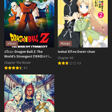
Slave
Dragon
Chapter 9
Chapter 8
ทาส
Ball
ตุลาคม 13, 2024
ตุลาคม 13, 2024
สุด
Z:
แกร่ง
Fusion
Chapter 7
Chapter 6
ตุลาคม 13, 2024
ตุลาคม 13, 2024
แห่ง
Reborn
หน่วย
(1995)
Chapter 5
Chapter 4
ป้องกัน
ดรา
ตุลาคม 13, 2024
ตุลาคม 13, 2024
อนิเมะ
Manga
อสูร
ก้อน
อนิเมะ Dragon Ball Z: The
Isekai Elf no Dorei-chan
Chapter 3
Chapter 2
บอล
World’s Strongest (1990) ดรา
ตุลาคม 13, 2024
Chapter 60
ตุลาคม 13, 2024
ก้อนบอลแซด เดอะมูฟวี่ 02: ยอด
แซด
Chapter The Movie
5.5
ยุทธหนึ่งในใต้หล้า พากย์ไทย
Chapter 1
เดอะ
9.1
Isekai
ตุลาคม 13, 2024
มูฟ
อ
Elf
วี่
นิ
no
12:
เมะ
Dorei-
การ
Dragon
chan
ฟิวชั่
Ball
นข
Z: