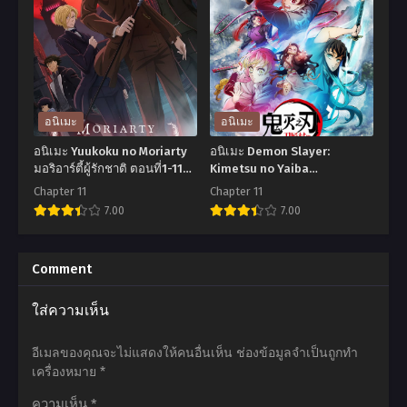
senpai
La
รุ่น
Frontier
พี่
Season
นัก
2
มายากล
เมื่อ
อนิเมะ
อนิเมะ
สุด
นัก
อนิเมะ Yuukoku no Moriarty
อนิเมะ Demon Slayer:
ประหม่า
ล่า
มอริอาร์ตี้ผู้รักชาติ ตอนที่1-11
Kimetsu no Yaiba
ซับไทย
Katanakaji no Sato-hen ดาบ
ตอน
เกม
Chapter 11
Chapter 11
พิฆาตอสูร ภาคหมู่บ้านช่างตี
7.00
7.00
ที่1-
ขยะ
ดาบ ตอนที่1-11 พากย์ไทย+ซับ
12
ท้า
ไทย
อ
อ
พากย์
สู้
นิ
นิ
Comment
ไทย
ใน
เมะ
เมะ
ใส่ความเห็น
เกม
Yuukoku
Demon
เทพ
no
Slayer:
อีเมลของคุณจะไม่แสดงให้คนอื่นเห็น
ช่องข้อมูลจำเป็นถูกทำ
(ภาค2)
Moriarty
Kimetsu
เครื่องหมาย
*
ตอน
มอ
no
ความเห็น
*