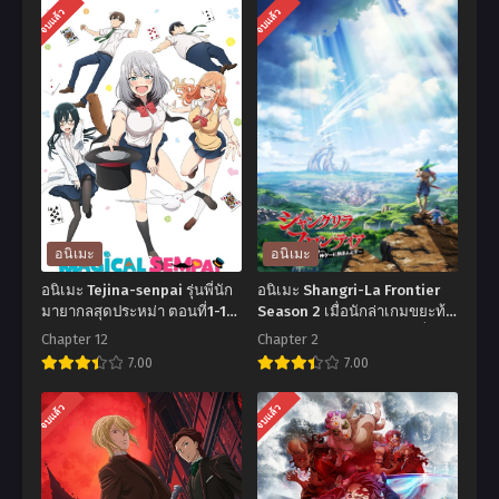
จบแล้ว
จบแล้ว
อนิเมะ
อนิเมะ
อนิเมะ Tejina-senpai รุ่นพี่นัก
อนิเมะ Shangri-La Frontier
มายากลสุดประหม่า ตอนที่1-12
Season 2 เมื่อนักล่าเกมขยะท้า
พากย์ไทย
สู้ในเกมเทพ (ภาค2) ตอนที่1-2
Chapter 12
Chapter 2
ซับไทย
7.00
7.00
อ
อ
จบแล้ว
จบแล้ว
นิ
นิ
เมะ
เมะ
Tejina-
Shangri-