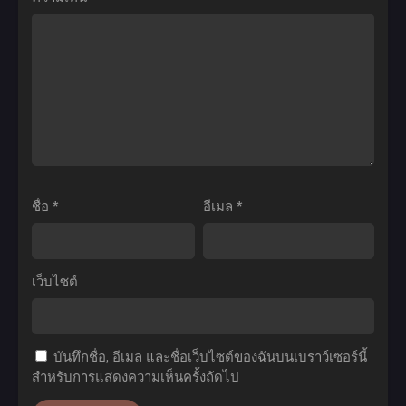
ที่1-
ริ
Yaiba
2
อาร์ตี้
Katanakaji
ซับ
ผู้
no
ไทย
รัก
Sato-
ชาติ
hen
ตอน
ดาบ
ที่1-
พิฆาต
11
อสูร
ซับ
ภาค
ชื่อ
*
อีเมล
*
ไทย
หมู่บ้าน
ช่าง
ตี
เว็บไซต์
ดาบ
ตอน
ที่1-
บันทึกชื่อ, อีเมล และชื่อเว็บไซต์ของฉันบนเบราว์เซอร์นี้
11
สำหรับการแสดงความเห็นครั้งถัดไป
พากย์