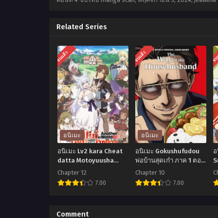
Related Series
จบแล้ว
จบแล้ว
จบ
อนิเมะ
อนิเมะ
อนิเมะ Lv2 kara Cheat
อนิเมะ Gokushufudou
อ
datta Motoyuusha
พ่อบ้านสุดเก๋า ภาค 1 ตอน
S
Kouho no Mattari
ที่1-10 ซับไทย
พ
Chapter 12
Chapter 10
C
Isekai Life ชีวิตชิล ๆ ใน
พ
7.00
7.00
ต่างโลกกับอดีตแคน
ดิเดตผู้กล้าที่หลังจาก
อ
อ
เลเวล 2 ก็โคตรโกง ตอน
นิ
นิ
น
Comment
ที่1-12 พากย์ไทย+ซับไทย