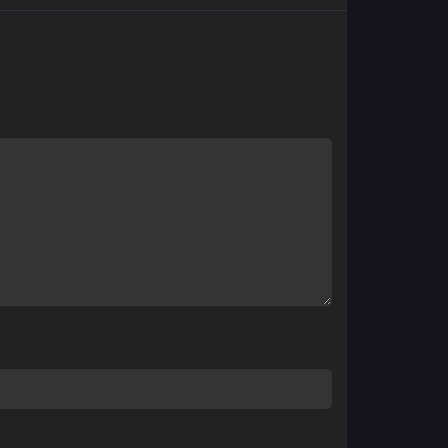
เมะ
เมะ
Mahouka
Non
Koukou
Non
no
Biyori
Rettousei:
The
Tsuioku-
Movie:
hen
Vacation
พี่
สาว
น้อง
ใส
ปริศนา
หัวใจ
โรงเรียน
บ้าน
มหา
ทุ่ง
เวท
เดอะ
ภาค
มูฟ
ย้อน
วี่
ความ