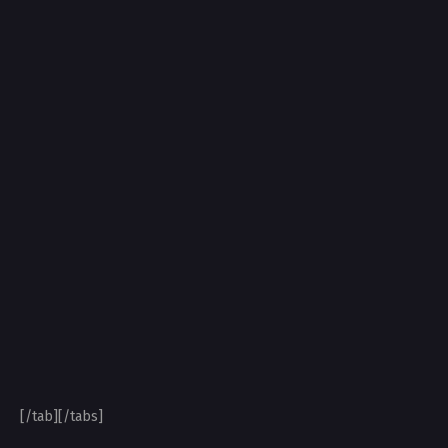
[/tab][/tabs]