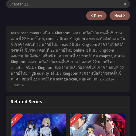
Prev
Next
tags: read manga อนิเมะ Kingdom สงครามบัลลังก์ผงาดจิ๋นซี ภาค 1
ตอนที่ 22 พากย์ไทย, comic อนิเมะ Kingdom สงครามบัลลังก์ผงาดจิ๋น
ซี ภาค 1 ตอนที่ 22 พากย์ไทย, read อนิเมะ Kingdom สงครามบัลลังก์
ผงาดจิ๋นซี ภาค 1 ตอนที่ 22 พากย์ไทย online, อนิเมะ Kingdom
สงครามบัลลังก์ผงาดจิ๋นซี ภาค 1 ตอนที่ 22 พากย์ไทย chapter, อนิเมะ
Kingdom สงครามบัลลังก์ผงาดจิ๋นซี ภาค 1 ตอนที่ 22 พากย์ไทย
chapter, อนิเมะ Kingdom สงครามบัลลังก์ผงาดจิ๋นซี ภาค 1 ตอนที่ 22
พากย์ไทย high quality, อนิเมะ Kingdom สงครามบัลลังก์ผงาดจิ๋นซี
ภาค 1 ตอนที่ 22 พากย์ไทย manga scan,
พฤศจิกายน 25, 2024
,
jeawinw
Related Series
จบแล้ว
จบแล้ว