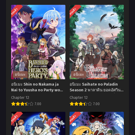
จบแล้ว
จบแล้ว
อนิเมะ
อนิเมะ
อนิเมะ Shin no Nakama ja
อนิเมะ Saihate no Paladin
Nai to Yuusha no Party wo
Season 2 พาลาดิน ยอดอัศวิน
Oidasareta node Season 2
จากแดนไกล ภาค 2 ตอนที่1-12
Chapter 12
Chapter 12
ผมโดนกลุ่มผู้กล้าขับไสเลยต้อง
ซับไทย
7.00
7.00
ไปสโลว์ไลฟ์ที่ชายแดน ภาค
ตอนที่1-13 ซับไทย
อ
อ
จบแล้ว
จบแล้ว
นิ
นิ
เมะ
เมะ