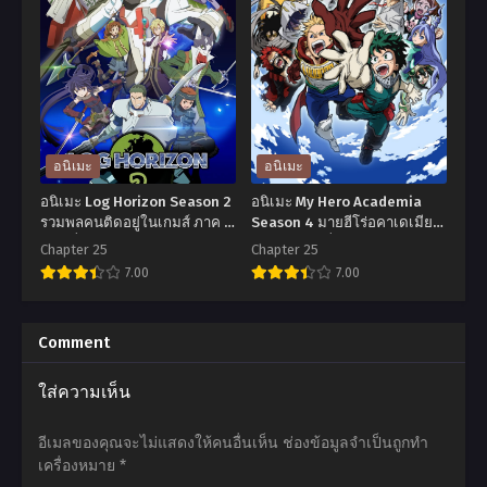
Shin
Saihate
no
no
Nakama
Paladin
ja
Season
Nai
2
to
พา
อนิเมะ
อนิเมะ
Yuusha
ลา
อนิเมะ Log Horizon Season 2
อนิเมะ My Hero Academia
no
ดิน
รวมพลคนติดอยู่ในเกมส์ ภาค 2
Season 4 มายฮีโร่อคาเดเมีย
ตอนที่1-25 ซับไทย
ภาค 4 ตอนที่1-25 พากย์ไทย
Party
ยอด
Chapter 25
Chapter 25
7.00
7.00
wo
อัศวิน
Oidasareta
จาก
อ
อ
node
แดน
นิ
นิ
Comment
Season
ไกล
เมะ
เมะ
ใส่ความเห็น
2
ภาค
Log
My
ผม
2
Horizon
Hero
อีเมลของคุณจะไม่แสดงให้คนอื่นเห็น
ช่องข้อมูลจำเป็นถูกทำ
โดน
ตอน
Season
Academia
เครื่องหมาย
*
กลุ่ม
ที่1-