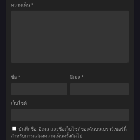
2
Season 4
ความเห็น
*
ผู้
12
รวม
มาย
กล้า
ซับ
พล
ฮีโร่
ขับ
ไทย
คน
อ
ไส
ติด
คา
เลย
อยู่
เด
ต้อง
ใน
เมีย
ไป
เกมส์
ภาค
ส
ภาค
4
โลว์
2
ตอน
ชื่อ
*
อีเมล
*
ไลฟ์
ตอน
ที่1-
ที่
ที่1-
25
ชายแดน
25
พากย์
เว็บไซต์
ภาค
ซับ
ไทย
ตอน
ไทย
ที่1-
บันทึกชื่อ, อีเมล และชื่อเว็บไซต์ของฉันบนเบราว์เซอร์นี้
13
สำหรับการแสดงความเห็นครั้งถัดไป