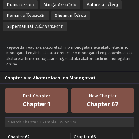
Drama ดราม่า
Manga มังงะญี่ปุ่น
Mature สาวใหญ่
Romance โรแมนติก
Shounen โชเน็ง
Supernatural เหนือธรรมชาติ
keywords:
read aka akatoretachi no monogatari, aka akatoretachi no
monogatari english, aka akatoretachi no monogatari eng, download aka
akatoretachi no monogatari eng, read aka akatoretachi no monogatari
online
Chapter Aka Akatoretachi no Monogatari
First Chapter
New Chapter
Chapter 1
Chapter 67
Chapter 67
Chapter 66