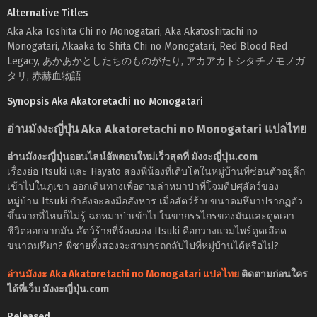
Alternative Titles
Aka Aka Toshita Chi no Monogatari, Aka Akatoshitachi no
Monogatari, Akaaka to Shita Chi no Monogatari, Red Blood Red
Legacy, あかあかとしたちのものがたり, アカアカトシタチノモノガ
タリ, 赤赫血物語
Synopsis Aka Akatoretachi no Monogatari
อ่านมังงะญี่ปุ่น Aka Akatoretachi no Monogatari แปลไทย
อ่านมังงะญี่ปุ่นออนไลน์อัพตอนใหม่เร็วสุดที่ มังงะญี่ปุ่น.com
เรื่องย่อ Itsuki และ Hayato สองพี่น้องที่เติบโตในหมู่บ้านที่ซ่อนตัวอยู่ลึก
เข้าไปในภูเขา ออกเดินทางเพื่อตามล่าหมาป่าที่โจมตีปศุสัตว์ของ
หมู่บ้าน Itsuki กำลังจะลงมือสังหาร เมื่อสัตว์ร้ายขนาดมหึมาปรากฏตัว
ขึ้นจากที่ไหนก็ไม่รู้ ฉกหมาป่าเข้าไปในขากรรไกรของมันและดูดเอา
ชีวิตออกจากมัน สัตว์ร้ายที่จ้องมอง Itsuki คือกวางแวมไพร์ดูดเลือด
ขนาดมหึมา? พี่ชายทั้งสองจะสามารถกลับไปที่หมู่บ้านได้หรือไม่?
อ่านมังงะ Aka Akatoretachi no Monogatari แปลไทย
ติดตามก่อนใคร
ได้ที่เว็บ มังงะญี่ปุ่น.com
Released