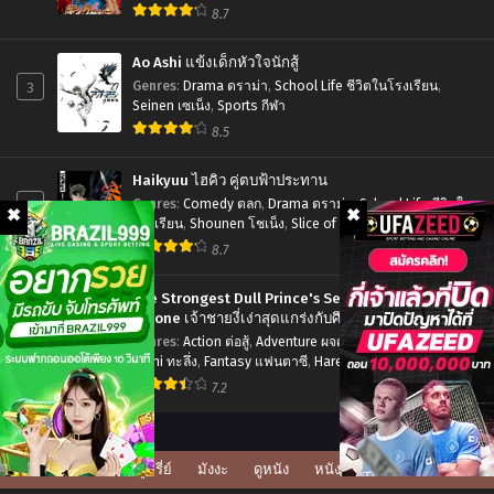
ใหญ่
,
Seinen เซเน็ง
,
Tragedy โศกนาฏกรรม
แล
8.7
เดือด
Chapter 7
Chapter 6
มิถุนายน 29, 2023
มิถุนายน 29, 2023
Ao Ashi แข้งเด็กหัวใจนักสู้
3
Genres
:
Drama ดราม่า
,
School Life ชีวิตในโรงเรียน
,
Chapter 5
Chapter 4
Seinen เซเน็ง
,
Sports กีฬา
มิถุนายน 29, 2023
มิถุนายน 29, 2023
8.5
Chapter 3
Chapter 2
Haikyuu ไฮคิว คู่ตบฟ้าประทาน
มิถุนายน 29, 2023
มิถุนายน 29, 2023
4
Genres
:
Comedy ตลก
,
Drama ดราม่า
,
School Life ชีวิตใน
โรงเรียน
,
Shounen โชเน็ง
,
Slice of Life รั้วโรงเรียน
,
Chapter 1
Sports กีฬา
8.7
มิถุนายน 29, 2023
The Strongest Dull Prince's Secret Battle for the
Throne เจ้าชายงี่เง่าสุดแกร่งกับศึกชิงราชสมบัติ
5
Genres
:
Action ต่อสู้
,
Adventure ผจญภัย
,
Drama ดราม่า
,
Ecchi ทะลึ่ง
,
Fantasy แฟนตาซี
,
Harem ฮาเร็ม
,
Manga มังงะ
ญี่ปุ่น
,
Romance โรแมนติก
,
Seinen เซเน็ง
7.2
ดูซีรี่ย์
มังงะ
ดูหนัง
หนังโป๊