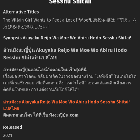
Sesshu Shitai!
Alternative Titles
The Villain Girl Wants to Feel a Lot of "Moe"!, 悪役令嬢は『萌え』を
浴びるほど摂取したい！
Synopsis Akuyaku Reijo Wa Moe Wo Abiru Hodo Sesshu Shitai!
อ่านมังงะญี่ปุ่น Akuyaku Reijo Wa Moe Wo Abiru Hodo
Sesshu Shitai! แปลไทย
อ่านมังงะญี่ปุ่นออนไลน์อัพตอนใหม่เร็วสุดที่นี่
เรื่องย่อ สาวโอตะ กลับมาเกิดในร่างของนางร้าย “เลทีเซีย” ในเกมโอโต
เมะที่เธอชื่นชอบ เพื่อที่จะตามติ่ง “เหล่าโอชิ” เธอจะต้องหลีกเลี่ยงการ
ตัดสินโทษและการแต่งงานกับโอชิให้ได้!!
อ่านมังงะ Akuyaku Reijo Wa Moe Wo Abiru Hodo Sesshu Shitai!
แปลไทย
ติดตามก่อนใคร ได้ที่เว็บ มังงะญี่ปุ่น.com
Released
2021