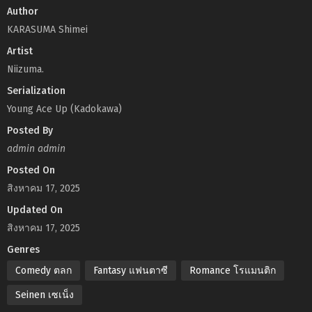
Author
KARASUMA Shimei
Artist
Niizuma.
Serialization
Young Ace Up (Kadokawa)
Posted By
admin admin
Posted On
สิงหาคม 17, 2025
Updated On
สิงหาคม 17, 2025
Genres
Comedy ตลก
Fantasy แฟนตาซี
Romance โรแมนติก
Seinen เซเน็ง