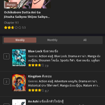
ดาบ
Harem
วิทยาลัย
Manga
เวท
o
ผู้
Ochikobore Datta Ani Ga
Kizuite
พิทักษ์
Jitsuha Saikyou Shijou Saikyou
No Yuusha Wa Tensei-shi,
Ou
Chapter 9.1
Gakuen De Mujikaku Ni Musou ผู้
e
5.5
กล้าที่แข็งแกร่งที่สุดใน
Kunrinsu~
ประวัติศาสตร์ ได้กลับชาติมาเกิด
Ochikobore
ใหม่อีกครั้ง พร้อมความแข็งแกร่ง
Weekly
Monthly
All
Datta
โดยไม่รู้ตัว~
Ani
Blue Lock ขังดวลแข้ง
Ga
1
Genres
:
Action ต่อสู้
,
Blue Lock
,
Drama ดราม่า
,
Manga มัง
Jitsuha
งะญี่ปุ่น
,
Shounen โชเน็ง
,
Sports กีฬา
,
ขังดวลแข้ง
,
บลูล็อก
7.9
Saikyou
Shijou
Kingdom คิงดอม
Saikyou
2
Genres
:
Action ต่อสู้
,
Adventure ผจญภัย
,
Drama ดราม่า
,
No
Historical ประวัติศาสตร์
,
Manga มังงะญี่ปุ่น
,
Mature สาว
ใหญ่
,
Seinen เซเน็ง
,
Tragedy โศกนาฏกรรม
8.7
Yuusha
Wa
Ao Ashi แข้งเด็กหัวใจนักสู้