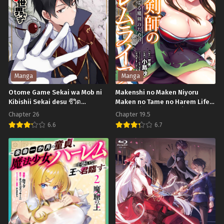
Chapter 3
Chapter 2
สิงหาคม 17, 2025
สิงหาคม 17, 2025
Chapter 1
สิงหาคม 17, 2025
Manga
Manga
Otome Game Sekai wa Mob ni
Makenshi no Maken Niyoru
Kibishii Sekai desu ชีวิต
Maken no Tame no Harem Life
ตัวประกอบอย่างตูอยู่ยากในเกมจีบ
ชีวิตฮาเร็มในต่างโลกเพื่อดาบเวท
Chapter 26
Chapter 19.5
หนุ่ม
ด้วยดาบเวทของจอมดาบเวท
6.6
6.7
Otome
Makenshi
Game
no
Sekai
Maken
wa
Niyoru
Mob
Maken
ni
no
Kibishii
Tame