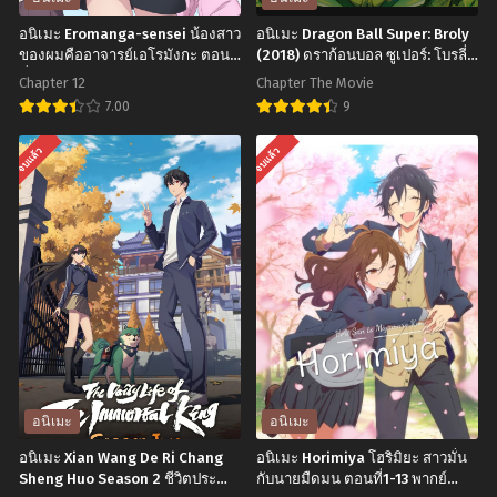
อนิเมะ Eromanga-sensei น้องสาว
อนิเมะ Dragon Ball Super: Broly
ของผมคืออาจารย์เอโรมังกะ ตอน
(2018) ดราก้อนบอล ซูเปอร์: โบรลี่
ที่1-12 ซับไทย
พากย์ไทย
Chapter 12
Chapter The Movie
7.00
9
อ
อ
จบแล้ว
จบแล้ว
นิ
นิ
เมะ
เมะ
Eromanga-
Dragon
sensei
Ball
น้อง
Super:
สาว
Broly
ของ
(2018)
ผม
ดรา
คือ
ก้อน
อนิเมะ
อนิเมะ
อาจารย์
บอล
อนิเมะ Xian Wang De Ri Chang
อนิเมะ Horimiya โฮริมิยะ สาวมั่น
เอ
ซู
Sheng Huo Season 2 ชีวิตประจำ
กับนายมืดมน ตอนที่1-13 พากย์