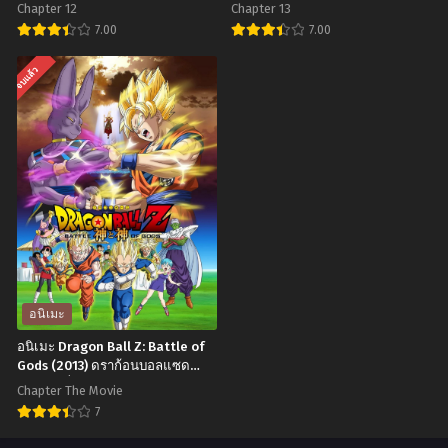
วันของราชาแห่งเซียน ภาค 2 ตอน
ไทย+ซับไทย
โรมั
เปอร์:
Chapter 12
Chapter 13
ที่1-12 พากย์ไทย+ซับไทย
งกะ
โบร
7.00
7.00
ตอน
ลี่
อ
อ
จบแล้ว
ที่1-
พากย์
นิ
นิ
12
ไทย
เมะ
เมะ
ซับ
Xian
Horimiya
ไทย
Wang
โฮ
De
ริ
Ri
มิยะ
Chang
สาว
Sheng
มั่น
Huo
กับ
อนิเมะ
Season
นาย
อนิเมะ Dragon Ball Z: Battle of
2
มืดมน
Gods (2013) ดราก้อนบอลแซด
เดอะมูฟวี่ 14: ศึกสงครามเทพเจ้า
ชีวิต
ตอน
Chapter The Movie
พากย์ไทย
ประจำ
ที่1-
7
วัน
13
อ