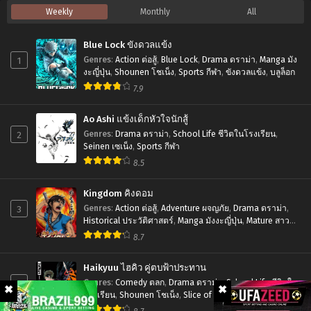
Weekly
Monthly
All
ของ
พากย์
นิ
ราชา
ไทย+ซับ
เมะ
Blue Lock ขังดวลแข้ง
แห่ง
ไทย
Dragon
1
Genres
:
Action ต่อสู้
,
Blue Lock
,
Drama ดราม่า
,
Manga มัง
เซียน
Ball
งะญี่ปุ่น
,
Shounen โชเน็ง
,
Sports กีฬา
,
ขังดวลแข้ง
,
บลูล็อก
ภาค
7.9
Z:
2
Battle
Ao Ashi แข้งเด็กหัวใจนักสู้
ตอน
of
2
Genres
:
Drama ดราม่า
,
School Life ชีวิตในโรงเรียน
,
ที่1-
Gods
Seinen เซเน็ง
,
Sports กีฬา
12
8.5
(2013)
พากย์
ดรา
Kingdom คิงดอม
ไทย+ซับ
ก้อน
3
Genres
:
Action ต่อสู้
,
Adventure ผจญภัย
,
Drama ดราม่า
,
ไทย
Historical ประวัติศาสตร์
,
Manga มังงะญี่ปุ่น
,
Mature สาว
บอล
ใหญ่
,
Seinen เซเน็ง
,
Tragedy โศกนาฏกรรม
8.7
แซด
เดอะ
Haikyuu ไฮคิว คู่ตบฟ้าประทาน
มูฟ
4
Genres
:
Comedy ตลก
,
Drama ดราม่า
,
School Life ชีวิตใน
โรงเรียน
,
Shounen โชเน็ง
,
Slice of Life รั้วโรงเรียน
,
วี่
Sports กีฬา